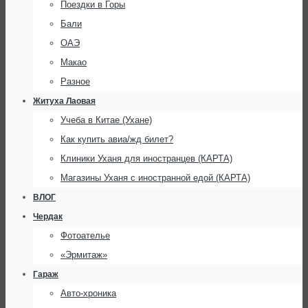
Поездки в Горы
Бали
ОАЭ
Макао
Разное
Житуха Лаовая
Учеба в Китае (Ухане)
Как купить авиа/жд билет?
Клиники Уханя для иностранцев (КАРТА)
Магазины Уханя с иностранной едой (КАРТА)
ВЛОГ
Чердак
Фотоателье
«Эрмитаж»
Гараж
Авто-хроника