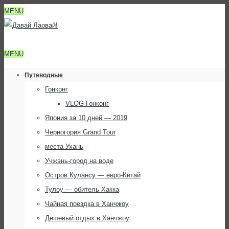
MENU
MENU
Путеводные
Гонконг
VLOG Гонконг
Япония за 10 дней — 2019
Черногория Grand Tour
места Ухань
Учжэнь-город на воде
Остров Кулансу — евро-Китай
Тулоу — обитель Хакка
Чайная поездка в Ханчжоу
Дешевый отдых в Ханчжоу