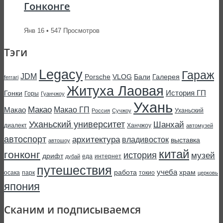
Гонконге
Янв 16 • 547 Просмотров
Тэги
Legacy
Гараж
JDM
Porsche
VLOG
Бали
Галерея
ferrari
Житуха Лаовая
История ГП
Гонки
Горы
Гуанчжоу
Ухань
Макао
Макао ГП
Макао
Уханьский
Россия
Сучжоу
Уханьский университет
Шанхай
диалект
Ханчжоу
автомузей
автоспорт
архитектура
владивосток
выставка
автошоу
китай
гонконг
история
музей
дрифт
еда
интернет
дубай
путешествия
учеба
работа
храм
осака
парк
токио
церковь
япония
Сканим и подписываемся