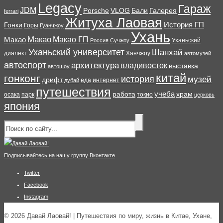
Legacy
Гараж
JDM
Porsche
VLOG
Бали
Галерея
ferrari
Житуха Лаовая
История ГП
Гонки
Горы
Гуанчжоу
Ухань
Макао
Макао ГП
Макао
Уханьский
Россия
Сучжоу
Уханьский университет
Шанхай
диалект
Ханчжоу
автомузей
автоспорт
архитектура
владивосток
выставка
автошоу
китай
гонконг
история
музей
дрифт
еда
интернет
дубай
путешествия
учеба
работа
храм
осака
парк
токио
церковь
япония
Подписывайтесь на нашу группу Вконтакте
Twitter
Facebook
Instagram
© 2026 Давай Лаовай! | Путешествия по миру, жизнь в Китае, Ухане,