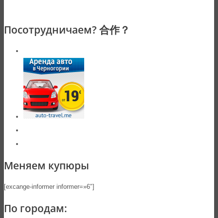
Посотрудничаем? 合作？
Меняем купюры
[excange-informer informer=»6″]
По городам: