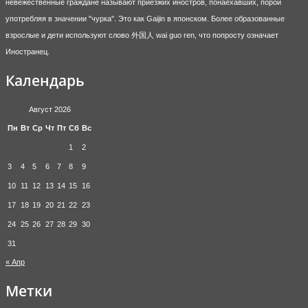
невежественные граждане называют приезжих иностров, понаехавших, порой
употребляя в значении "чурка". Это как Gaijin в японском. Более образованные
взрослые и дети используют слово 外国人 wai guo ren, что попросту означает
Иностранец.
Календарь
Август 2026
Пн
Вт
Ср
Чт
Пт
Сб
Вс
1
2
3
4
5
6
7
8
9
10
11
12
13
14
15
16
17
18
19
20
21
22
23
24
25
26
27
28
29
30
31
« Апр
Метки