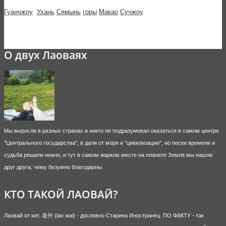
Гуанчжоу
Ухань
Сямынь
горы
Макао
Сучжоу
О двух Лаоваях
Мы выросли в разных странах и никто не подразумевал оказаться в самом центре
"Центрального государства", в дали от моря и "цивилизации", но пески времени и
судьба решили иначе, и тут в самом жарком месте на планете Земля мы нашли
друг друга, чему безумно благодарны.
КТО ТАКОЙ ЛАОВАЙ?
Лаовай от кит. 老外 (lao wai) - дословно Старина Иностранец. ПО ФАКТУ - так