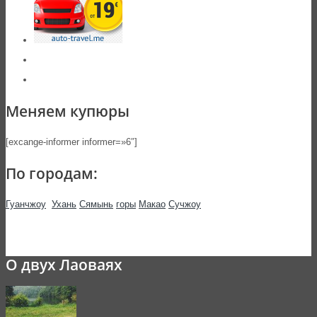
Меняем купюры
[excange-informer informer=»6″]
По городам:
Гуанчжоу
Ухань
Сямынь
горы
Макао
Сучжоу
О двух Лаоваях