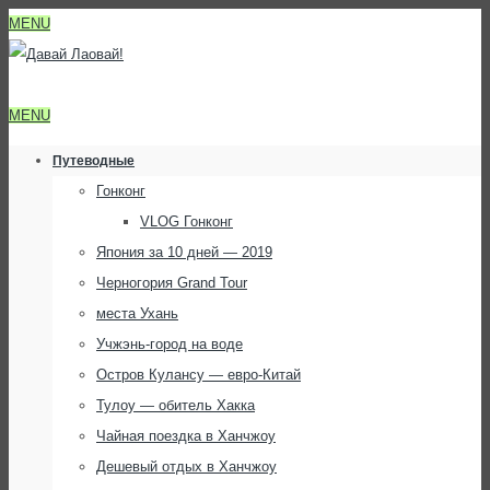
MENU
MENU
Путеводные
Гонконг
VLOG Гонконг
Япония за 10 дней — 2019
Черногория Grand Tour
места Ухань
Учжэнь-город на воде
Остров Кулансу — евро-Китай
Тулоу — обитель Хакка
Чайная поездка в Ханчжоу
Дешевый отдых в Ханчжоу