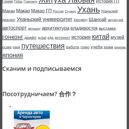
История ГП
Гонки
Горы
Гуанчжоу
Ухань
Макао
Макао ГП
Макао
Уханьский
Россия
Сучжоу
Уханьский университет
Шанхай
диалект
Ханчжоу
автомузей
автоспорт
архитектура
владивосток
выставка
автошоу
китай
гонконг
история
музей
дрифт
еда
интернет
дубай
путешествия
учеба
работа
храм
осака
парк
токио
церковь
япония
Сканим и подписываемся
Посотрудничаем? 合作？