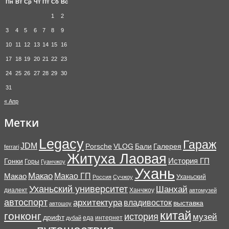
Пн
Вт
Ср
Чт
Пт
Сб
Вс
1
2
3
4
5
6
7
8
9
10
11
12
13
14
15
16
17
18
19
20
21
22
23
24
25
26
27
28
29
30
31
« Апр
Метки
Legacy
Гараж
JDM
Porsche
VLOG
Бали
Галерея
ferrari
Житуха Лаовая
История ГП
Гонки
Горы
Гуанчжоу
Ухань
Макао
Макао ГП
Макао
Уханьский
Россия
Сучжоу
Уханьский университет
Шанхай
диалект
Ханчжоу
автомузей
автоспорт
архитектура
владивосток
выставка
автошоу
китай
гонконг
история
музей
дрифт
еда
интернет
дубай