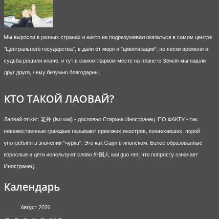
Мы выросли в разных странах и никто не подразумевал оказаться в самом центре
"Центрального государства", в дали от моря и "цивилизации", но пески времени и
судьба решили иначе, и тут в самом жарком месте на планете Земля мы нашли
друг друга, чему безумно благодарны.
КТО ТАКОЙ ЛАОВАЙ?
Лаовай от кит. 老外 (lao wai) - дословно Старина Иностранец. ПО ФАКТУ - так
невежественные граждане называют приезжих иностров, понаехавших, порой
употребляя в значении "чурка". Это как Gaijin в японском. Более образованные
взрослые и дети используют слово 外国人 wai guo ren, что попросту означает
Иностранец.
Календарь
Август 2026