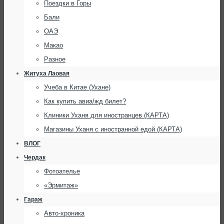
Поездки в Горы
Бали
ОАЭ
Макао
Разное
Житуха Лаовая
Учеба в Китае (Ухане)
Как купить авиа/жд билет?
Клиники Уханя для иностранцев (КАРТА)
Магазины Уханя с иностранной едой (КАРТА)
ВЛОГ
Чердак
Фотоателье
«Эрмитаж»
Гараж
Авто-хроника