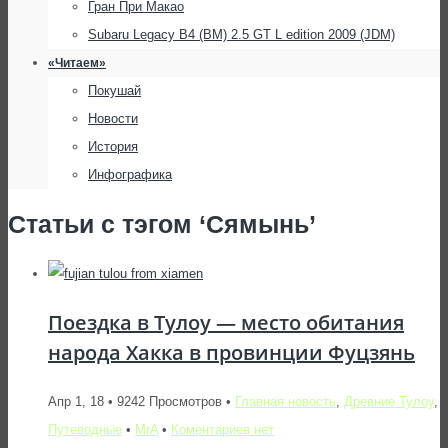
Гран При Макао
Subaru Legacy B4 (BM) 2.5 GT L edition 2009 (JDM)
«Читаем»
Покушай
Новости
История
Инфографика
Статьи с тэгом ‘Сямынь’
Поездка в Тулоу — место обитания
народа Хакка в провинции Фуцзянь
Апр 1, 18 • 9242 Просмотров •
Главная новость
,
Древние Тулоу
,
Путеводные
•
MrA
•
Коментариев нет