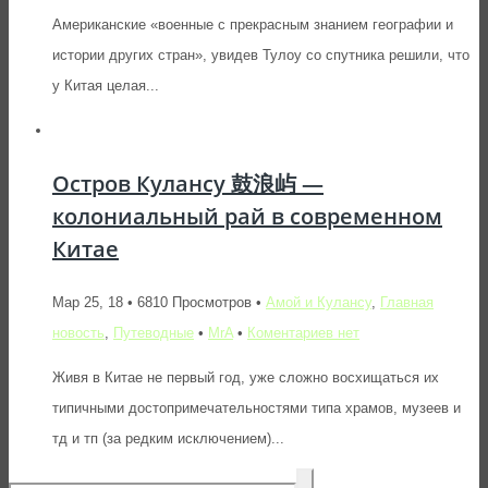
Американские «военные с прекрасным знанием географии и
истории других стран», увидев Тулоу со спутника решили, что
у Китая целая...
Остров Кулансу 鼓浪屿 —
колониальный рай в современном
Китае
Мар 25, 18 • 6810 Просмотров •
Амой и Кулансу
,
Главная
новость
,
Путеводные
•
MrA
•
Коментариев нет
Живя в Китае не первый год, уже сложно восхищаться их
типичными достопримечательностями типа храмов, музеев и
тд и тп (за редким исключением)...