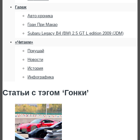
Гараж
Авто-хроника
Гран При Макао
Subaru Legacy B4 (BM) 2.5 GT L edition 2009 (JDM)
«Читаем»
Покушай
Новости
История
Инфографика
Статьи с тэгом ‘Гонки’