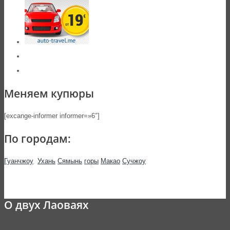
Меняем купюры
[excange-informer informer=»6″]
По городам:
Гуанчжоу
Ухань
Сямынь
горы
Макао
Сучжоу
О двух Лаоваях