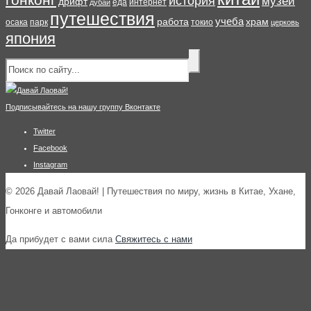
история
музей
дрифт
еда
интернет
дубай
путешествия
учеба
работа
храм
осака
парк
токио
церковь
япония
Подписывайтесь на нашу группу Вконтакте
Twitter
Facebook
Instagram
© 2026 Давай Лаовай! | Путешествия по миру, жизнь в Китае, Ухане,
Гонконге и автомобили
Да прибудет с вами сила
Свяжитесь с нами