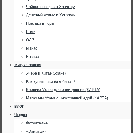
Чайная поездка в Ханчжоу
Дешевый отдых в Ханчжоу
Поездки в Горы
Бали
ОАЭ
Макао
Разное
Житуха Лаовая
Учеба в Китае (Ухане)
Как купить авиа/жд билет?
Клиники Уханя для иностранцев (КАРТА)
Магазины Уханя с иностранной едой (КАРТА)
ВЛОГ
Чердак
Фотоателье
«Эрмитаж»