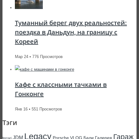
Туманный берег двух реальностей:
поездка в Даньдун, на границу с
Кореей
Мар 24 • 776 Просмотров
Кафе с классными тачками в
Гонконге
Янв 16 • 551 Просмотров
Тэги
Legacy
Гараж
JDM
Porsche
VLOG
Бали
Галерея
ferrari