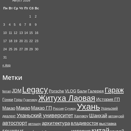
Август 2026
Пн
Вт
Ср
Чт
Пт
Сб
Вс
1
2
3
4
5
6
7
8
9
10
11
12
13
14
15
16
17
18
19
20
21
22
23
24
25
26
27
28
29
30
31
« Апр
Метки
Legacy
Гараж
JDM
Porsche
VLOG
Бали
Галерея
ferrari
Житуха Лаовая
История ГП
Гонки
Горы
Гуанчжоу
Ухань
Макао
Макао ГП
Макао
Уханьский
Россия
Сучжоу
Уханьский университет
Шанхай
диалект
Ханчжоу
автомузей
автоспорт
архитектура
владивосток
выставка
автошоу
китай
гонконг