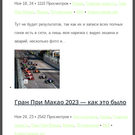
Ноя 18, 24 • 1110 Просмотров •
Гараж
,
Главная новость
,
Гран
При Макао
,
Макао
,
Путеводные
•
MrA
•
Коментариев нет
Тут не будет результатов, так как их и записи всех полных
гонок есть в сети, а лишь моя нарезка с видео экшена и
аварий, несколько фото и...
Гран При Макао 2023 — как это было
Ноя 24, 23 • 2542 Просмотров •
Авто-хроника
,
Гараж
,
Главная
новость
,
Гран При Макао
,
Макао
,
Путеводные
•
MrA
•
Коментариев нет