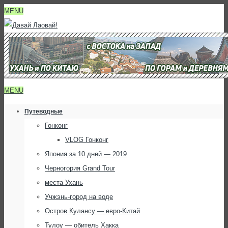
MENU
MENU
Путеводные
Гонконг
VLOG Гонконг
Япония за 10 дней — 2019
Черногория Grand Tour
места Ухань
Учжэнь-город на воде
Остров Кулансу — евро-Китай
Тулоу — обитель Хакка