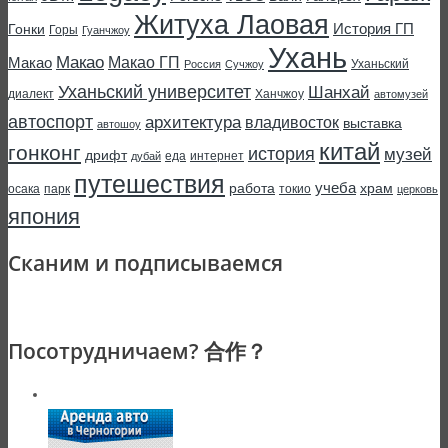
Житуха Лаовая
История ГП
Гонки
Горы
Гуанчжоу
Ухань
Макао
Макао ГП
Макао
Уханьский
Россия
Сучжоу
Уханьский университет
Шанхай
диалект
Ханчжоу
автомузей
автоспорт
архитектура
владивосток
выставка
автошоу
китай
гонконг
история
музей
дрифт
еда
интернет
дубай
путешествия
учеба
работа
храм
осака
парк
токио
церковь
япония
Сканим и подписываемся
Посотрудничаем? 合作？