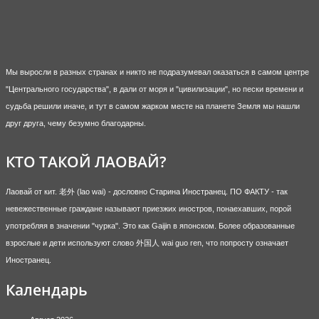
Мы выросли в разных странах и никто не подразумевал оказаться в самом центре
"Центрального государства", в дали от моря и "цивилизации", но пески времени и
судьба решили иначе, и тут в самом жарком месте на планете Земля мы нашли
друг друга, чему безумно благодарны.
КТО ТАКОЙ ЛАОВАЙ?
Лаовай от кит. 老外 (lao wai) - дословно Старина Иностранец. ПО ФАКТУ - так
невежественные граждане называют приезжих иностров, понаехавших, порой
употребляя в значении "чурка". Это как Gaijin в японском. Более образованные
взрослые и дети используют слово 外国人 wai guo ren, что попросту означает
Иностранец.
Календарь