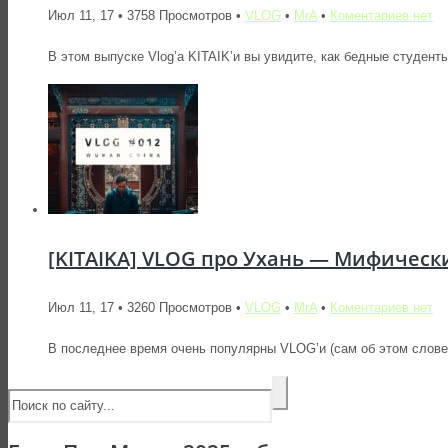
Июл 11, 17 • 3758 Просмотров •
VLOG
•
MrA
•
Коментариев нет
В этом выпуске Vlog’a KITAIK’и вы увидите, как бедные студенты
[KITAIKA] VLOG про Ухань — Мифическ
Июл 11, 17 • 3260 Просмотров •
VLOG
•
MrA
•
Коментариев нет
В последнее время очень популярны VLOG’и (сам об этом слове у