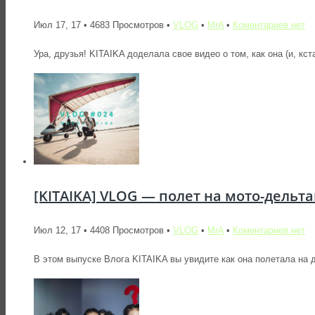
Июл 17, 17 • 4683 Просмотров •
VLOG
•
MrA
•
Коментариев нет
Ура, друзья! KITAIKA доделала свое видео о том, как она (и, кст
[KITAIKA] VLOG — полет на мото-дельт
Июл 12, 17 • 4408 Просмотров •
VLOG
•
MrA
•
Коментариев нет
В этом выпуске Влога KITAIKA вы увидите как она полетала на д