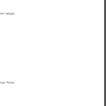
ов города...
про Ухань...