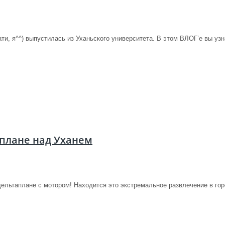
ати, я^^) выпустилась из Уханьского университета. В этом ВЛОГ’е вы узн
аплане над Уханем
ельтаплане с мотором! Находится это экстремальное развлечение в горо