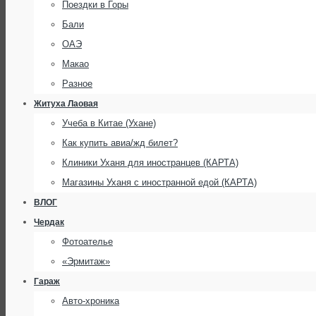
Поездки в Горы
Бали
ОАЭ
Макао
Разное
Житуха Лаовая
Учеба в Китае (Ухане)
Как купить авиа/жд билет?
Клиники Уханя для иностранцев (КАРТА)
Магазины Уханя с иностранной едой (КАРТА)
ВЛОГ
Чердак
Фотоателье
«Эрмитаж»
Гараж
Авто-хроника