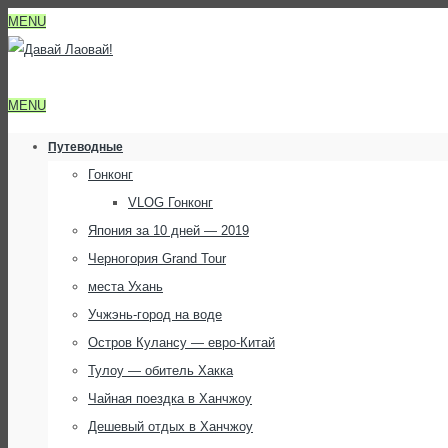
MENU
MENU
Путеводные
Гонконг
VLOG Гонконг
Япония за 10 дней — 2019
Черногория Grand Tour
места Ухань
Учжэнь-город на воде
Остров Кулансу — евро-Китай
Тулоу — обитель Хакка
Чайная поездка в Ханчжоу
Дешевый отдых в Ханчжоу