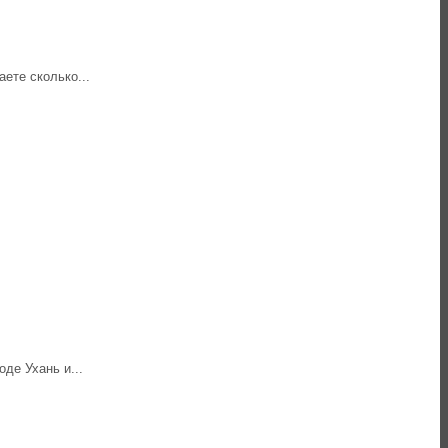
аете сколько...
де Ухань и...