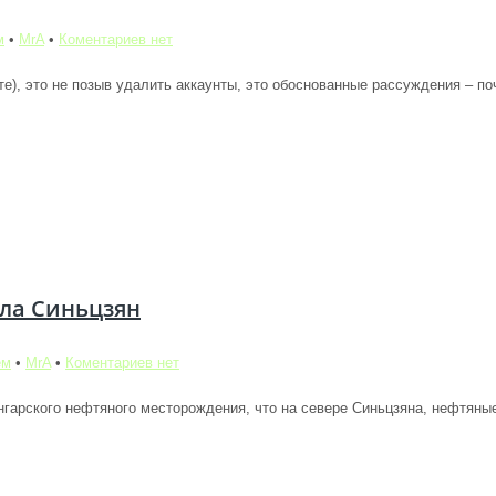
м
•
MrA
•
Коментариев нет
йте), это не позыв удалить аккаунты, это обоснованные рассуждения – по
ла Синьцзян
ем
•
MrA
•
Коментариев нет
арского нефтяного месторождения, что на севере Синьцзяна, нефтяные