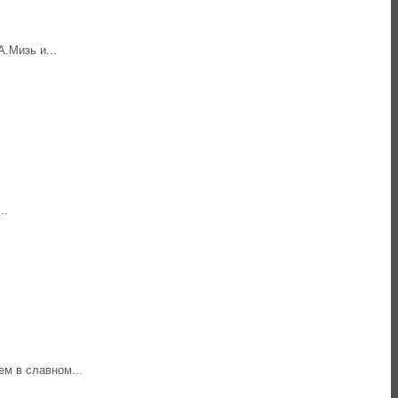
.Мизь и...
..
м в славном...