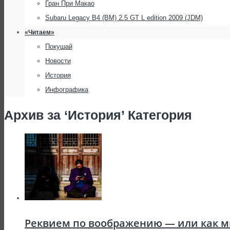
Гран При Макао
Subaru Legacy B4 (BM) 2.5 GT L edition 2009 (JDM)
«Читаем»
Покушай
Новости
История
Инфографика
Архив за ‘История’ Категория
Реквием по воображению — или как м