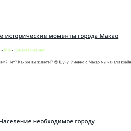
 исторические моменты города Макао
м
•
MrA
•
Коментариев нет
нем? Нет? Как же вы живете!? 🙂 Шучу. Именно с Макао мы начали крайни
 Население необходимое городу