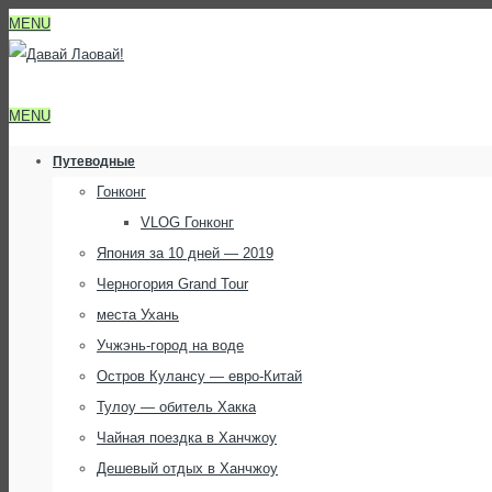
MENU
MENU
Путеводные
Гонконг
VLOG Гонконг
Япония за 10 дней — 2019
Черногория Grand Tour
места Ухань
Учжэнь-город на воде
Остров Кулансу — евро-Китай
Тулоу — обитель Хакка
Чайная поездка в Ханчжоу
Дешевый отдых в Ханчжоу