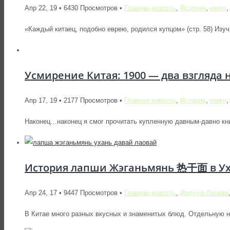
Апр 22, 19 • 6430 Просмотров •
Главная новость
,
История
,
книги
«Каждый китаец, подобно еврею, родился купцом» (стр. 58) Изуч
Усмирение Китая: 1900 — два взгляда 
Апр 17, 19 • 2177 Просмотров •
Главная новость
,
История
,
книги
Наконец…наконец я смог прочитать купленную давным-давно книгу
История лапши Жэганьмянь 热干面 в Уха
Апр 24, 17 • 9447 Просмотров •
Главная новость
,
Житуха Лаовая
В Китае много разных вкусных и знаменитых блюд. Отдельную н