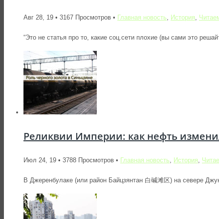
Авг 28, 19 • 3167 Просмотров •
Главная новость
,
История
,
Читае
“Это не статья про то, какие соц.сети плохие (вы сами это реша
Реликвии Империи: как нефть измени
Июл 24, 19 • 3788 Просмотров •
Главная новость
,
История
,
Чита
В Джеренбулаке (или район Байцзянтан 白碱滩区) на севере Джунг