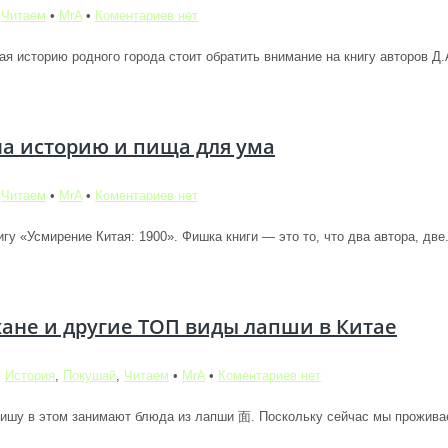
,
Читаем
•
MrA
•
Коментариев нет
ая историю родного города стоит обратить внимание на книгу авторов Д.А
на историю и пища для ума
,
Читаем
•
MrA
•
Коментариев нет
 «Усмирение Китая: 1900». Фишка книги — это то, что два автора, две.
не и другие ТОП виды лапши в Китае
,
История
,
Покушай
,
Читаем
•
MrA
•
Коментариев нет
ишу в этом занимают блюда из лапши 面. Поскольку сейчас мы проживае