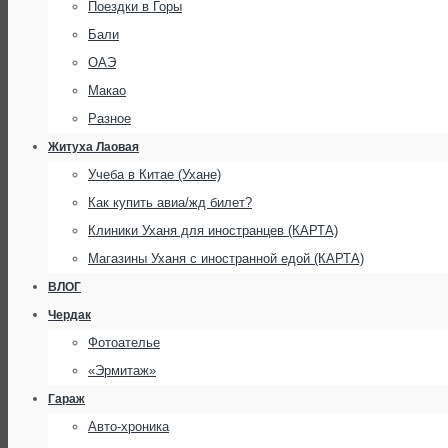
Поездки в Горы
Бали
ОАЭ
Макао
Разное
Житуха Лаовая
Учеба в Китае (Ухане)
Как купить авиа/жд билет?
Клиники Уханя для иностранцев (КАРТА)
Магазины Уханя с иностранной едой (КАРТА)
ВЛОГ
Чердак
Фотоателье
«Эрмитаж»
Гараж
Авто-хроника