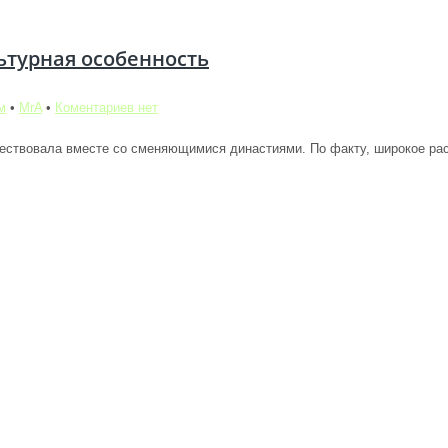
ьтурная особенность
м
•
MrA
•
Коментариев нет
ществовала вместе со сменяющимися династиями. По факту, широкое рас