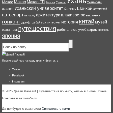
Ухань
Макао
Макао ГП
Макао
Уханьский
Россия
Сучжоу
Уханьский университет
Шанхай
диалект
Ханчжоу
автомузей
автоспорт
архитектура
владивосток
выставка
автошоу
китай
гонконг
история
музей
дрифт
еда
интернет
дубай
путешествия
учеба
работа
храм
осака
парк
токио
церковь
япония
Подписывайтесь на нашу группу Вконтакте
Twitter
Facebook
Instagram
© 2026 Давай Лаовай! | Путешествия по миру, жизнь в Китае, Ухане,
Гонконге и автомобили
Да прибудет с вами сила
Свяжитесь с нами