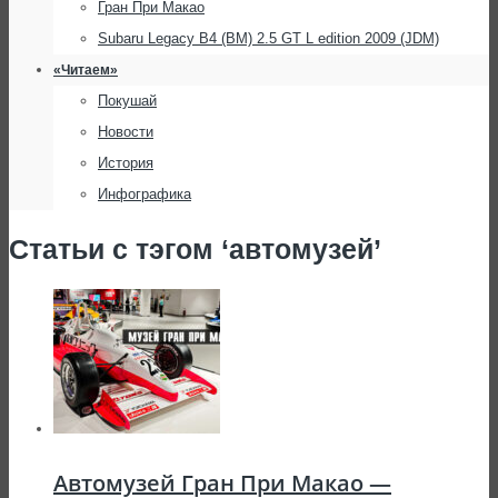
Гран При Макао
Subaru Legacy B4 (BM) 2.5 GT L edition 2009 (JDM)
«Читаем»
Покушай
Новости
История
Инфографика
Статьи с тэгом ‘автомузей’
Автомузей Гран При Макао —