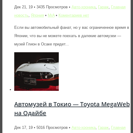
Дек 21, 19 • 3435 Просмотров •
Авто-хроника
,
Гараж
,
Главная
новость
,
Япония
•
MrA
•
Коментариев нет
Если вы автомобильный фанат, но у вас ограниченное время в
Японии, что вы не можете поехать в далекие автомузеи —
музей Глион в Осаке придет...
Автомузей в Токио — Toyota MegaWeb
на Одайбе
Дек 17, 19 • 5016 Просмотров •
Авто-хроника
,
Гараж
,
Главная