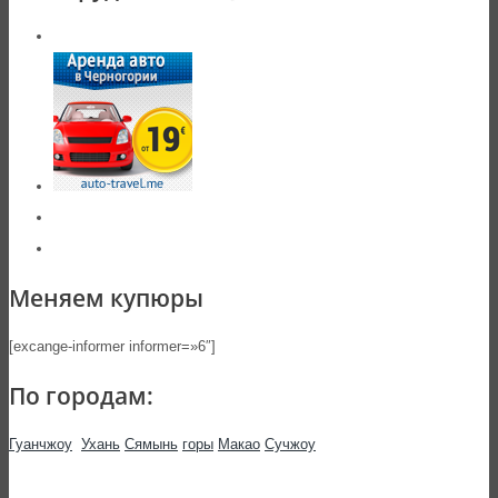
Меняем купюры
[excange-informer informer=»6″]
По городам:
Гуанчжоу
Ухань
Сямынь
горы
Макао
Сучжоу