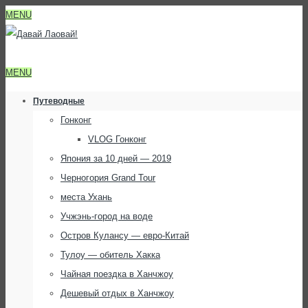
MENU
MENU
Путеводные
Гонконг
VLOG Гонконг
Япония за 10 дней — 2019
Черногория Grand Tour
места Ухань
Учжэнь-город на воде
Остров Кулансу — евро-Китай
Тулоу — обитель Хакка
Чайная поездка в Ханчжоу
Дешевый отдых в Ханчжоу