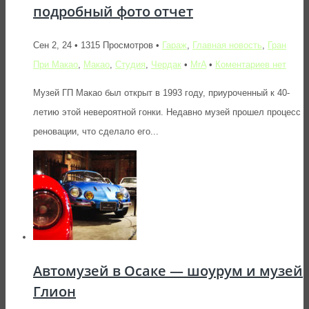
подробный фото отчет
Сен 2, 24 • 1315 Просмотров •
Гараж
,
Главная новость
,
Гран
При Макао
,
Макао
,
Студия
,
Чердак
•
MrA
•
Коментариев нет
Музей ГП Макао был открыт в 1993 году, приуроченный к 40-
летию этой невероятной гонки. Недавно музей прошел процесс
реновации, что сделало его...
Автомузей в Осаке — шоурум и музей
Глион