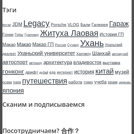
Тэги
Legacy
Гараж
JDM
Porsche
VLOG
Бали
Галерея
ferrari
Житуха Лаовая
История ГП
Гонки
Горы
Гуанчжоу
Ухань
Макао
Макао ГП
Макао
Уханьский
Россия
Сучжоу
Уханьский университет
Шанхай
диалект
Ханчжоу
автомузей
автоспорт
архитектура
владивосток
выставка
автошоу
китай
гонконг
история
музей
дрифт
еда
интернет
дубай
путешествия
учеба
работа
храм
осака
парк
токио
церковь
япония
Сканим и подписываемся
Посотрудничаем? 合作？