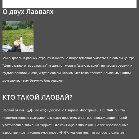
О двух Лаоваях
Мы выросли в разных странах и никто не подразумевал оказаться в самом центре
"Центрального государства", в дали от моря и "цивилизации", но пески времени и
судьба решили иначе, и тут в самом жарком месте на планете Земля мы нашли
друг друга, чему безумно благодарны.
КТО ТАКОЙ ЛАОВАЙ?
Лаовай от кит. 老外 (lao wai) - дословно Старина Иностранец. ПО ФАКТУ - так
невежественные граждане называют приезжих иностров, понаехавших, порой
употребляя в значении "чурка". Это как Gaijin в японском. Более образованные
взрослые и дети используют слово 外国人 wai guo ren, что попросту означает