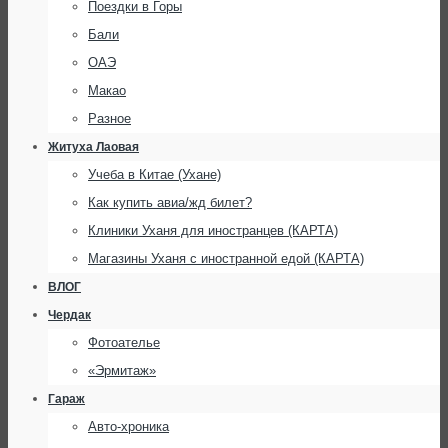
Поездки в Горы
Бали
ОАЭ
Макао
Разное
Житуха Лаовая
Учеба в Китае (Ухане)
Как купить авиа/жд билет?
Клиники Уханя для иностранцев (КАРТА)
Магазины Уханя с иностранной едой (КАРТА)
ВЛОГ
Чердак
Фотоателье
«Эрмитаж»
Гараж
Авто-хроника