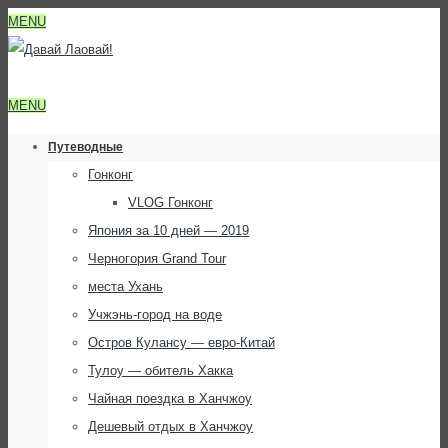
MENU
MENU
Путеводные
Гонконг
VLOG Гонконг
Япония за 10 дней — 2019
Черногория Grand Tour
места Ухань
Учжэнь-город на воде
Остров Кулансу — евро-Китай
Тулоу — обитель Хакка
Чайная поездка в Ханчжоу
Дешевый отдых в Ханчжоу