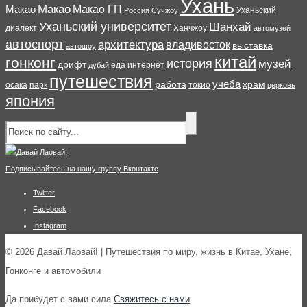
Ухань
Макао
Макао ГП
Макао
Уханьский
Россия
Сучжоу
Уханьский университет
Шанхай
диалект
Ханчжоу
автомузей
автоспорт
архитектура
владивосток
выставка
автошоу
китай
гонконг
история
музей
дрифт
еда
интернет
дубай
путешествия
учеба
работа
храм
осака
парк
токио
церковь
япония
Подписывайтесь на нашу группу Вконтакте
Twitter
Facebook
Instagram
© 2026 Давай Лаовай! | Путешествия по миру, жизнь в Китае, Ухане,
Гонконге и автомобили
Да прибудет с вами сила
Свяжитесь с нами