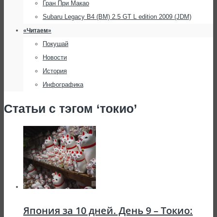
Гран При Макао
Subaru Legacy B4 (BM) 2.5 GT L edition 2009 (JDM)
«Читаем»
Покушай
Новости
История
Инфографика
Статьи с тэгом ‘токио’
Япония за 10 дней. День 9 – Токио: