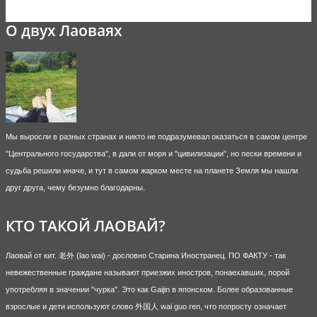
О двух Лаоваях
Мы выросли в разных странах и никто не подразумевал оказаться в самом центре
"Центрального государства", в дали от моря и "цивилизации", но пески времени и
судьба решили иначе, и тут в самом жарком месте на планете Земля мы нашли
друг друга, чему безумно благодарны.
КТО ТАКОЙ ЛАОВАЙ?
Лаовай от кит. 老外 (lao wai) - дословно Старина Иностранец. ПО ФАКТУ - так
невежественные граждане называют приезжих иностров, понаехавших, порой
употребляя в значении "чурка". Это как Gaijin в японском. Более образованные
взрослые и дети используют слово 外国人 wai guo ren, что попросту означает