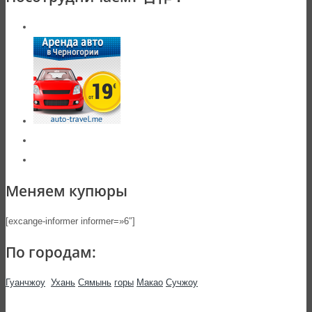
Меняем купюры
[excange-informer informer=»6″]
По городам:
Гуанчжоу
Ухань
Сямынь
горы
Макао
Сучжоу