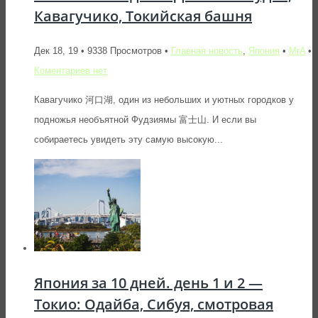
Кавагучико, Токийская башня
Дек 18, 19 • 9338 Просмотров •
Главная новость
,
Япония
•
MrA
•
Коментариев нет
Кавагучико 河口湖, один из небольших и уютных городков у
подножья необъятной Фудзиямы 富士山. И если вы
собираетесь увидеть эту самую высокую...
Япония за 10 дней. день 1 и 2 —
Токио: Одайба, Сибуя, смотровая