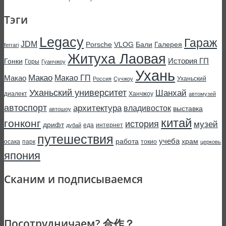
Тэги
Legacy
Гараж
JDM
Porsche
VLOG
Бали
Галерея
ferrari
Житуха Лаовая
История ГП
Гонки
Горы
Гуанчжоу
Ухань
Макао
Макао ГП
Макао
Уханьский
Россия
Сучжоу
Уханьский университет
Шанхай
диалект
Ханчжоу
автомузей
автоспорт
архитектура
владивосток
выставка
автошоу
китай
гонконг
история
музей
дрифт
еда
интернет
дубай
путешествия
учеба
работа
храм
осака
парк
токио
церковь
япония
Сканим и подписываемся
Посотрудничаем? 合作？