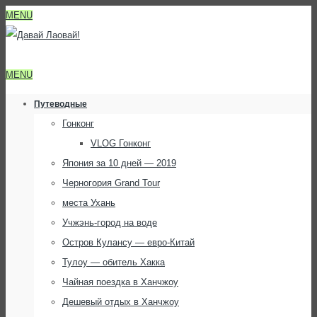
MENU
MENU
Путеводные
Гонконг
VLOG Гонконг
Япония за 10 дней — 2019
Черногория Grand Tour
места Ухань
Учжэнь-город на воде
Остров Кулансу — евро-Китай
Тулоу — обитель Хакка
Чайная поездка в Ханчжоу
Дешевый отдых в Ханчжоу