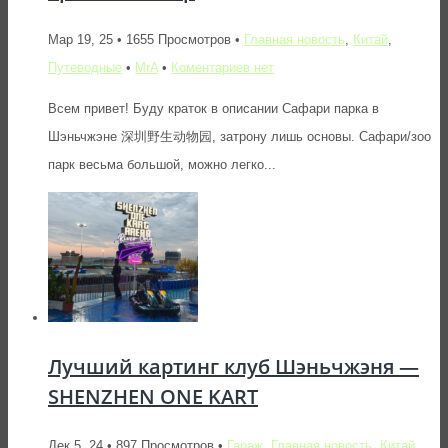
Мар 19, 25 • 1655 Просмотров •
Главная новость
,
Китай
,
Путеводные
•
MrA
•
Коментариев нет
Всем привет! Буду краток в описании Сафари парка в
Шэньчжэне 深圳野生动物园, затрону лишь основы. Сафари/зоо
парк весьма большой, можно легко...
Лучший картинг клуб Шэньчжэня —
SHENZHEN ONE KART
Дек 5, 24 • 897 Просмотров •
Гараж
,
Главная новость
,
Китай
,