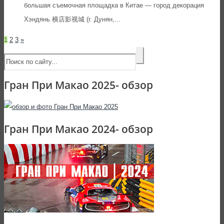
большая съемочная площадка в Китае — город декорация
Хэндянь 横店影视城 (г. Дунян,...
1
2
3
»
Гран При Макао 2025- обзор
Гран При Макао 2024- обзор