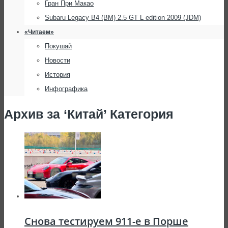
Гран При Макао
Subaru Legacy B4 (BM) 2.5 GT L edition 2009 (JDM)
«Читаем»
Покушай
Новости
История
Инфографика
Архив за ‘Китай’ Категория
Снова тестируем 911-е в Порше