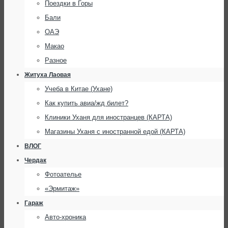
Поездки в Горы
Бали
ОАЭ
Макао
Разное
Житуха Лаовая
Учеба в Китае (Ухане)
Как купить авиа/жд билет?
Клиники Уханя для иностранцев (КАРТА)
Магазины Уханя с иностранной едой (КАРТА)
ВЛОГ
Чердак
Фотоателье
«Эрмитаж»
Гараж
Авто-хроника