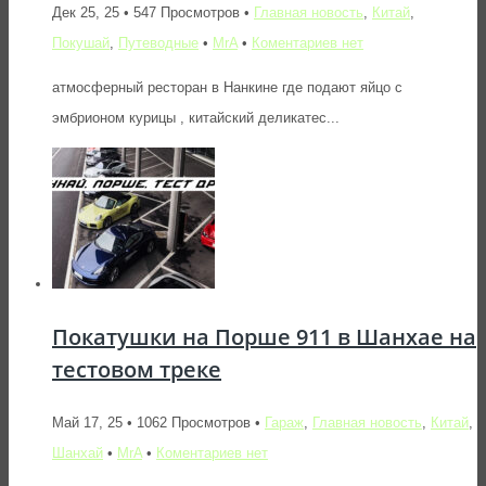
Дек 25, 25 • 547 Просмотров •
Главная новость
,
Китай
,
Покушай
,
Путеводные
•
MrA
•
Коментариев нет
атмосферный ресторан в Нанкине где подают яйцо с
эмбрионом курицы , китайский деликатес...
Покатушки на Порше 911 в Шанхае на
тестовом треке
Май 17, 25 • 1062 Просмотров •
Гараж
,
Главная новость
,
Китай
,
Шанхай
•
MrA
•
Коментариев нет