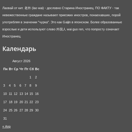
Лаовай от кит. 老外 (lao wai) - дословно Старина Иностранец. ПО ФАКТУ - так
невежественные граждане называют приезжих иностров, понаехавших, порой
употребляя в значении "чурка". Это как Gaijin в японском. Более образованные
взрослые и дети используют слово 外国人 wai guo ren, что попросту означает
Иностранец.
Календарь
Август 2026
Пн
Вт
Ср
Чт
Пт
Сб
Вс
1
2
3
4
5
6
7
8
9
10
11
12
13
14
15
16
17
18
19
20
21
22
23
24
25
26
27
28
29
30
31
« Апр