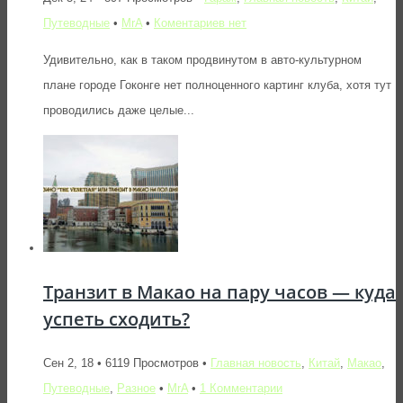
Путеводные
•
MrA
•
Коментариев нет
Удивительно, как в таком продвинутом в авто-культурном
плане городе Гоконге нет полноценного картинг клуба, хотя тут
проводились даже целые...
Транзит в Макао на пару часов — куда
успеть сходить?
Сен 2, 18 • 6119 Просмотров •
Главная новость
,
Китай
,
Макао
,
Путеводные
,
Разное
•
MrA
•
1 Комментарии