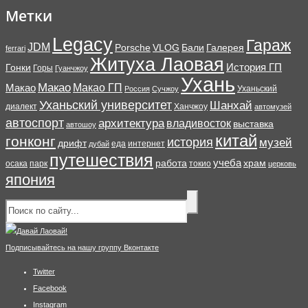
Метки
Legacy
Гараж
JDM
Porsche
VLOG
Бали
Галерея
ferrari
Житуха Лаовая
История ГП
Гонки
Горы
Гуанчжоу
Ухань
Макао
Макао ГП
Макао
Уханьский
Россия
Сучжоу
Уханьский университет
Шанхай
диалект
Ханчжоу
автомузей
автоспорт
архитектура
владивосток
выставка
автошоу
китай
гонконг
история
музей
дрифт
еда
интернет
дубай
путешествия
учеба
работа
храм
осака
парк
токио
церковь
япония
Подписывайтесь на нашу группу Вконтакте
Twitter
Facebook
Instagram