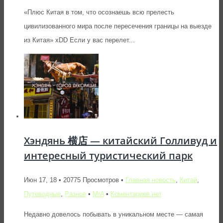
«Плюс Китая в том, что осознаешь всю прелесть
цивилизованного мира после пересечения границы на выезде
из Китая» xDD Если у вас перелет...
Хэндянь 横店 — китайский Голливуд и
интересный туристический парк
Июн 17, 18 • 20775 Просмотров •
Главная новость
,
Китай
,
Путеводные
,
Разное
•
MrA
•
Коментариев нет
Недавно довелось побывать в уникальном месте — самая