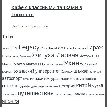
Кафе с классными тачками в
Гонконге
Янв 16 • 546 Просмотров
Тэги
Legacy
Гараж
JDM
Porsche
VLOG
Бали
Галерея
ferrari
Житуха Лаовая
История ГП
Гонки
Горы
Гуанчжоу
Ухань
Макао
Макао ГП
Макао
Уханьский
Россия
Сучжоу
Уханьский университет
Шанхай
диалект
Ханчжоу
автомузей
автоспорт
архитектура
владивосток
выставка
автошоу
китай
гонконг
история
музей
дрифт
еда
интернет
дубай
путешествия
учеба
работа
храм
осака
парк
токио
церковь
япония