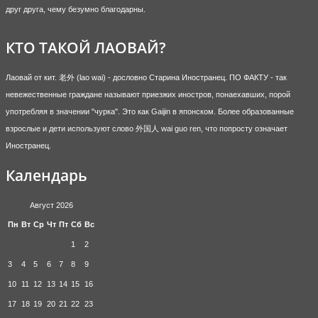
друг друга, чему безумно благодарны.
КТО ТАКОЙ ЛАОВАЙ?
Лаовай от кит. 老外 (lao wai) - дословно Старина Иностранец. ПО ФАКТУ - так
невежественные граждане называют приезжих иностров, понаехавших, порой
употребляя в значении "чурка". Это как Gaijin в японском. Более образованные
взрослые и дети используют слово 外国人 wai guo ren, что попросту означает
Иностранец.
Календарь
Август 2026
Пн
Вт
Ср
Чт
Пт
Сб
Вс
1
2
3
4
5
6
7
8
9
10
11
12
13
14
15
16
17
18
19
20
21
22
23