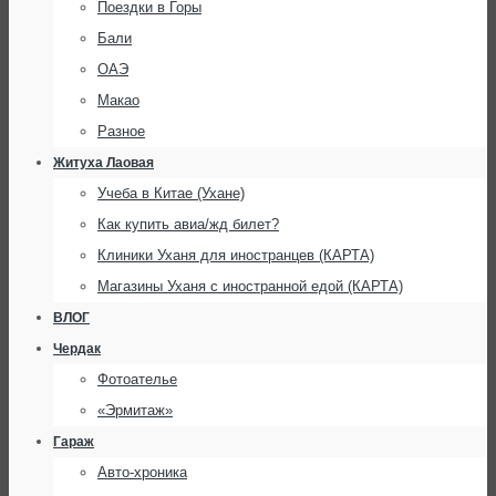
Поездки в Горы
Бали
ОАЭ
Макао
Разное
Житуха Лаовая
Учеба в Китае (Ухане)
Как купить авиа/жд билет?
Клиники Уханя для иностранцев (КАРТА)
Магазины Уханя с иностранной едой (КАРТА)
ВЛОГ
Чердак
Фотоателье
«Эрмитаж»
Гараж
Авто-хроника