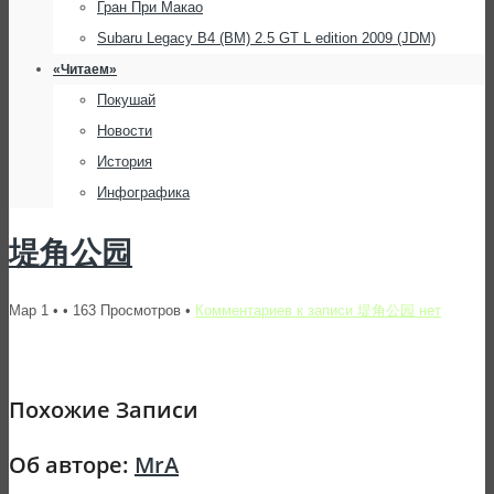
Гран При Макао
Subaru Legacy B4 (BM) 2.5 GT L edition 2009 (JDM)
«Читаем»
Покушай
Новости
История
Инфографика
堤角公园
Мар 1 • • 163 Просмотров •
Комментариев
к записи 堤角公园
нет
Похожие Записи
Об авторе:
MrA