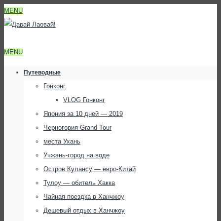
MENU
MENU
Путеводные
Гонконг
VLOG Гонконг
Япония за 10 дней — 2019
Черногория Grand Tour
места Ухань
Учжэнь-город на воде
Остров Кулансу — евро-Китай
Тулоу — обитель Хакка
Чайная поездка в Ханчжоу
Дешевый отдых в Ханчжоу