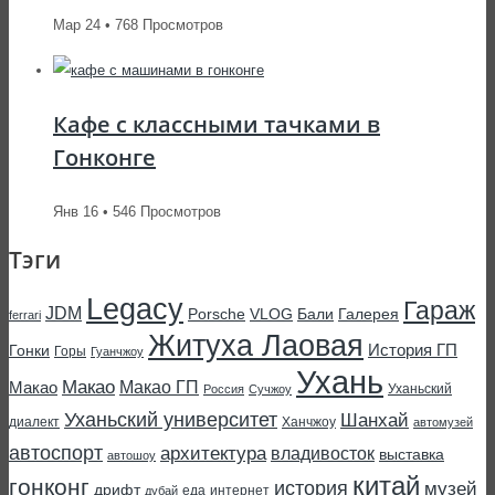
Мар 24 • 768 Просмотров
Кафе с классными тачками в
Гонконге
Янв 16 • 546 Просмотров
Тэги
Legacy
Гараж
JDM
Porsche
VLOG
Бали
Галерея
ferrari
Житуха Лаовая
История ГП
Гонки
Горы
Гуанчжоу
Ухань
Макао
Макао ГП
Макао
Уханьский
Россия
Сучжоу
Уханьский университет
Шанхай
диалект
Ханчжоу
автомузей
автоспорт
архитектура
владивосток
выставка
автошоу
китай
гонконг
история
музей
дрифт
еда
интернет
дубай