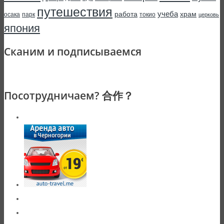
путешествия
учеба
работа
храм
осака
парк
токио
церковь
япония
Сканим и подписываемся
Посотрудничаем? 合作？