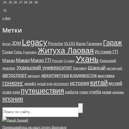
24
25
26
27
28
29
30
31
« Апр
Метки
Legacy
Гараж
JDM
Porsche
VLOG
Бали
Галерея
ferrari
Житуха Лаовая
История ГП
Гонки
Горы
Гуанчжоу
Ухань
Макао
Макао ГП
Макао
Уханьский
Россия
Сучжоу
Уханьский университет
Шанхай
диалект
Ханчжоу
автомузей
автоспорт
архитектура
владивосток
выставка
автошоу
китай
гонконг
история
музей
дрифт
еда
интернет
дубай
путешествия
учеба
работа
храм
осака
парк
токио
церковь
япония
Подписывайтесь на нашу группу Вконтакте