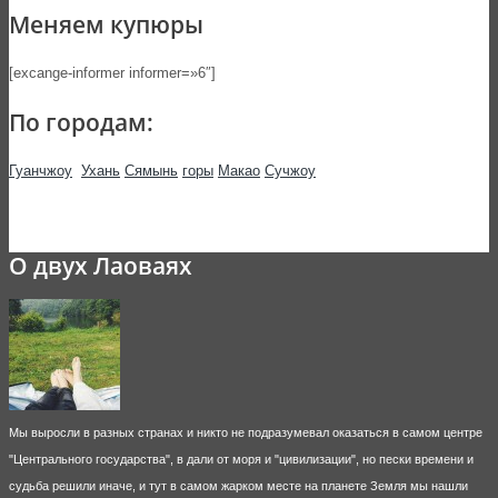
Меняем купюры
[excange-informer informer=»6″]
По городам:
Гуанчжоу
Ухань
Сямынь
горы
Макао
Сучжоу
О двух Лаоваях
Мы выросли в разных странах и никто не подразумевал оказаться в самом центре
"Центрального государства", в дали от моря и "цивилизации", но пески времени и
судьба решили иначе, и тут в самом жарком месте на планете Земля мы нашли