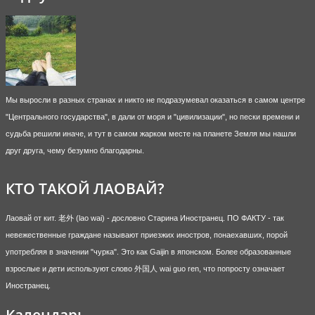
Мы выросли в разных странах и никто не подразумевал оказаться в самом центре
"Центрального государства", в дали от моря и "цивилизации", но пески времени и
судьба решили иначе, и тут в самом жарком месте на планете Земля мы нашли
друг друга, чему безумно благодарны.
КТО ТАКОЙ ЛАОВАЙ?
Лаовай от кит. 老外 (lao wai) - дословно Старина Иностранец. ПО ФАКТУ - так
невежественные граждане называют приезжих иностров, понаехавших, порой
употребляя в значении "чурка". Это как Gaijin в японском. Более образованные
взрослые и дети используют слово 外国人 wai guo ren, что попросту означает
Иностранец.
Календарь