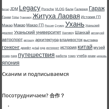
Legacy
Гараж
JDM
Porsche
VLOG
Бали
Галерея
ferrari
Житуха Лаовая
История ГП
Гонки
Горы
Гуанчжоу
Ухань
Макао
Макао ГП
Макао
Уханьский
Россия
Сучжоу
Уханьский университет
Шанхай
диалект
Ханчжоу
автомузей
автоспорт
архитектура
владивосток
выставка
автошоу
китай
гонконг
история
музей
дрифт
еда
интернет
дубай
путешествия
учеба
работа
храм
осака
парк
токио
церковь
япония
Сканим и подписываемся
Посотрудничаем? 合作？