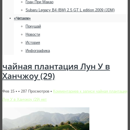
Гран При Макао
Subaru Legacy B4 (BM) 2.5 GT L edition 2009 (JDM)
«Читаем»
Покушай
Новости
История
Инфографика
чайная плантация Лун У в
Ханчжоу (29)
Фев 15 • • 287 Просмотров •
Комментариев
к записи чайная плантация
Лун У в Ханчжоу (29)
нет