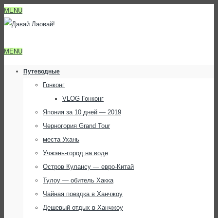
MENU
MENU
Путеводные
Гонконг
VLOG Гонконг
Япония за 10 дней — 2019
Черногория Grand Tour
места Ухань
Учжэнь-город на воде
Остров Кулансу — евро-Китай
Тулоу — обитель Хакка
Чайная поездка в Ханчжоу
Дешевый отдых в Ханчжоу