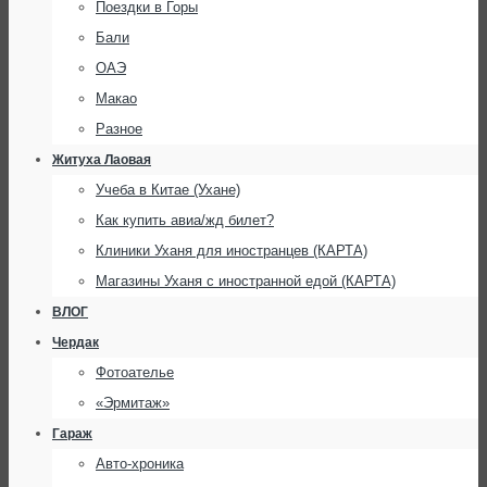
Поездки в Горы
Бали
ОАЭ
Макао
Разное
Житуха Лаовая
Учеба в Китае (Ухане)
Как купить авиа/жд билет?
Клиники Уханя для иностранцев (КАРТА)
Магазины Уханя с иностранной едой (КАРТА)
ВЛОГ
Чердак
Фотоателье
«Эрмитаж»
Гараж
Авто-хроника