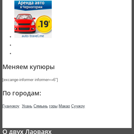
Меняем купюры
[excange-informer informer=»6″]
По городам:
Гуанчжоу
Ухань
Сямынь
горы
Макао
Сучжоу
О двух Лаоваях