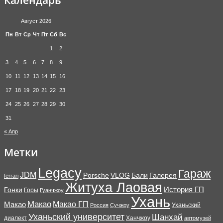
Август 2026
Пн
Вт
Ср
Чт
Пт
Сб
Вс
1
2
3
4
5
6
7
8
9
10
11
12
13
14
15
16
17
18
19
20
21
22
23
24
25
26
27
28
29
30
31
« Апр
Метки
Legacy
Гараж
JDM
Porsche
VLOG
Бали
Галерея
ferrari
Житуха Лаовая
История ГП
Гонки
Горы
Гуанчжоу
Ухань
Макао
Макао ГП
Макао
Уханьский
Россия
Сучжоу
Уханьский университет
Шанхай
диалект
Ханчжоу
автомузей