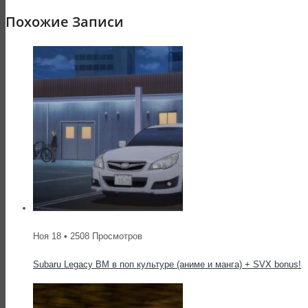
Похожие Записи
Ноя 18 • 2508 Просмотров
Subaru Legacy BM в поп культуре (аниме и манга) + SVX bonus!