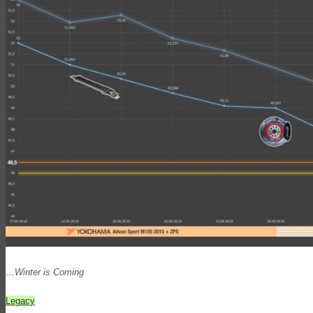
…Winter is Coming
Legacy