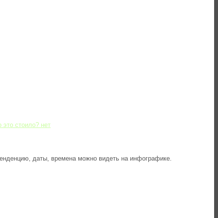
о это стоило?
нет
Тенденцию, даты, времена можно видеть на инфографике.