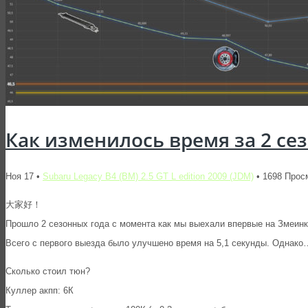
Как изменилось время за 2 сез
Ноя 17 •
Subaru Legacy B4 (BM) 2.5 GT L edition 2009 (JDM)
• 1698 Прос
大家好！
Прошло 2 сезонных года с момента как мы выехали впервые на Змеинк
Всего с первого выезда было улучшено время на 5,1 секунды. Однако…
Сколько стоил тюн?
Куллер акпп: 6К