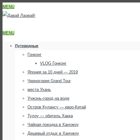
MENU
MENU
Путеводные
Гонконг
VLOG Гонконг
Япония за 10 дней — 2019
Черногория Grand Tour
места Ухань
Учжэнь-город на воде
Остров Кулансу — евро-Китай
Тулоу — обитель Хакка
Чайная поездка в Ханчжоу
Дешевый отдых в Ханчжоу