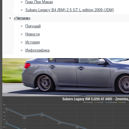
Гран При Макао
Subaru Legacy B4 (BM) 2.5 GT L edition 2009 (JDM)
«Читаем»
Покушай
Новости
История
Инфографика