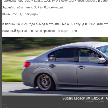
Тормозная система + ковка: 100К (~ 0,3 секунды + безопасность и увер
Задний стаб и линки: 30К (~ 0,3 секунды)
Шины: 25К (1,1 секунда)
В планах на 2021 года выход в стабильные 46,5 секунд и ниже. Для эт
отличный держак, почти не греются, не портят диск.