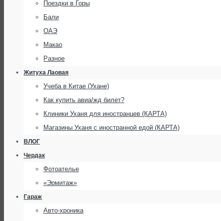
Поездки в Горы
Бали
ОАЭ
Макао
Разное
Житуха Лаовая
Учеба в Китае (Ухане)
Как купить авиа/жд билет?
Клиники Уханя для иностранцев (КАРТА)
Магазины Уханя с иностранной едой (КАРТА)
ВЛОГ
Чердак
Фотоателье
«Эрмитаж»
Гараж
Авто-хроника