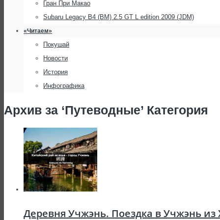
Гран При Макао
Subaru Legacy B4 (BM) 2.5 GT L edition 2009 (JDM)
«Читаем»
Покушай
Новости
История
Инфографика
Архив за ‘Путеводные’ Категория
Деревня Учжэнь. Поездка в Учжэнь из