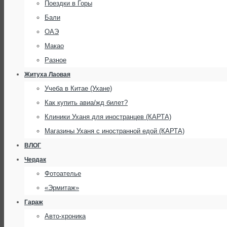
Поездки в Горы
Бали
ОАЭ
Макао
Разное
Житуха Лаовая
Учеба в Китае (Ухане)
Как купить авиа/жд билет?
Клиники Уханя для иностранцев (КАРТА)
Магазины Уханя с иностранной едой (КАРТА)
ВЛОГ
Чердак
Фотоателье
«Эрмитаж»
Гараж
Авто-хроника