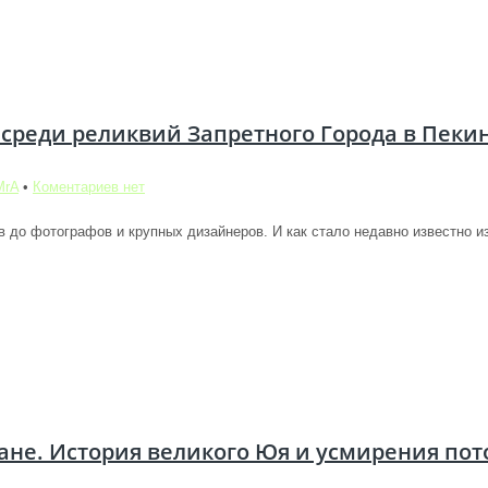
 среди реликвий Запретного Города в Пеки
MrA
•
Коментариев нет
в до фотографов и крупных дизайнеров. И как стало недавно известно из
не. История великого Юя и усмирения пот