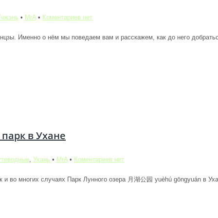
Учжэнь
•
MrA
•
Коментариев нет
цзы. Именно о нём мы поведаем вам и расскажем, как до него добратьс
 парк в Ухане
утеводные
,
Ухань
•
MrA
•
Коментариев нет
к и во многих случаях Парк Лунного озера 月湖公园 yuèhú gōngyuán в Ухан