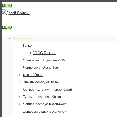
MENU
MENU
Путеводные
Гонконг
VLOG Гонконг
Япония за 10 дней — 2019
Черногория Grand Tour
места Ухань
Учжэнь-город на воде
Остров Кулансу — евро-Китай
Тулоу — обитель Хакка
Чайная поездка в Ханчжоу
Дешевый отдых в Ханчжоу