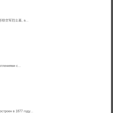
ане 苏联空军烈士墓, а...
тлениями с...
строен в 1877 году...