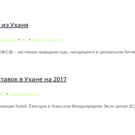
 из Уханя
теводные
•
MrA
•
Коментариев нет
园 – настоящее природное чудо, находящееся в центральном Китае в
авок в Ухане на 2017
MrA
•
Коментариев нет
 провинции Хубэй. Ежегодно в Уханьском Международном Экспо цент