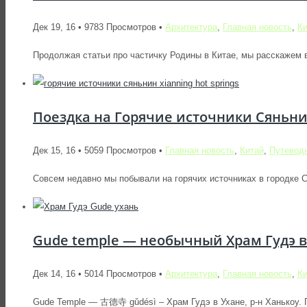
Дек 19, 16 • 9783 Просмотров •
Архитектура
,
Главная новость
,
Ки
Продолжая статьи про частичку Родины в Китае, мы расскаже
Поездка на Горячие источники Сяньни
Дек 15, 16 • 5059 Просмотров •
Главная новость
,
Китай
,
Путевод
Совсем недавно мы побывали на горячих источниках в городке С
Gude temple — необычный Храм Гудэ в
Дек 14, 16 • 5014 Просмотров •
Архитектура
,
Главная новость
,
Ки
Gude Temple — 古德寺 gǔdésì – Храм Гудэ в Ухане, р-н Ханькоу. П