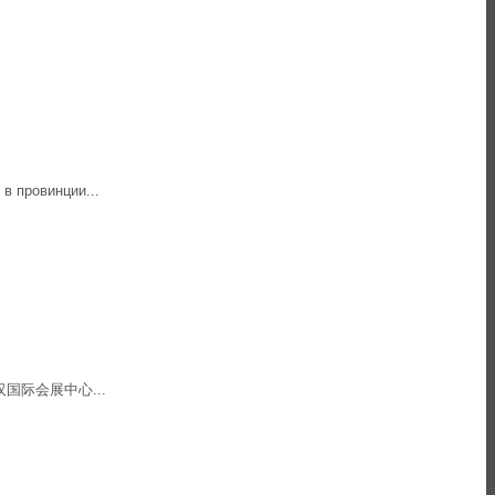
 провинции...
ре 武汉国际会展中心...