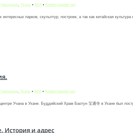
утеводные
,
Ухань
•
MrA
•
Коментариев нет
интересных парков, скульптур, построек, а так как китайская культура п
ия.
утеводные
,
Ухань
•
MrA
•
Коментариев нет
центре Учана в Ухане. Буддийский Храм Баотун 宝通寺 в Ухане был постр
. История и адрес