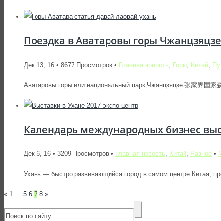
Поездка в Аватаровы горы Чжанцзяцзе
Дек 13, 16 • 8677 Просмотров •
Главная новость
,
Горы
,
Китай
,
Пу
Аватаровы горы или национальный парк Чжанцзяцзе 张家界国家森林公
Календарь международных бизнес выст
Дек 6, 16 • 3209 Просмотров •
Главная новость
,
Китай
,
Разное
•
Ухань — быстро развивающийся город в самом центре Китая,
«
1
…
5
6
7
8
»