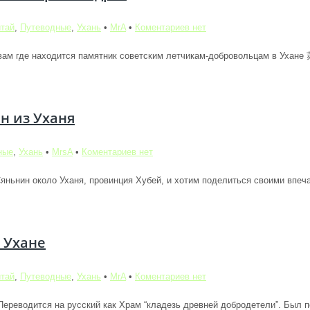
тай
,
Путеводные
,
Ухань
•
MrA
•
Коментариев нет
м вам где находится памятник советским летчикам-добровольцам в Ух
н из Уханя
ные
,
Ухань
•
MrsA
•
Коментариев нет
яньнин около Уханя, провинция Хубей, и хотим поделиться своими впеча
 Ухане
тай
,
Путеводные
,
Ухань
•
MrA
•
Коментариев нет
ереводится на русский как Храм “кладезь древней добродетели”. Был по