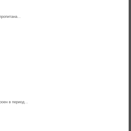
ропитана...
оен в период...