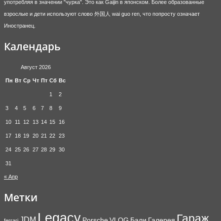
употребляя в значении "чурка". Это как Gaijin в японском. Более образованные
взрослые и дети используют слово 外国人 wai guo ren, что попросту означает
Иностранец.
Календарь
Август 2026
Пн
Вт
Ср
Чт
Пт
Сб
Вс
1
2
3
4
5
6
7
8
9
10
11
12
13
14
15
16
17
18
19
20
21
22
23
24
25
26
27
28
29
30
31
« Апр
Метки
Legacy
Гараж
JDM
Porsche
VLOG
Бали
Галерея
ferrari