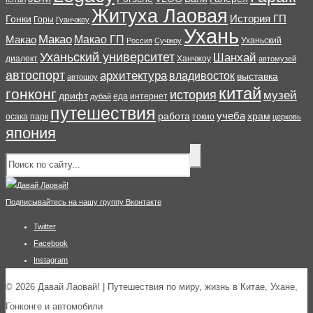
Житуха Лаовая
История ГП
Гонки
Горы
Гуанчжоу
Ухань
Макао
Макао ГП
Макао
Уханьский
Россия
Сучжоу
Уханьский университет
Шанхай
диалект
Ханчжоу
автомузей
автоспорт
архитектура
владивосток
выставка
автошоу
китай
гонконг
история
музей
дрифт
еда
интернет
дубай
путешествия
учеба
работа
храм
осака
парк
токио
церковь
япония
Подписывайтесь на нашу группу Вконтакте
Twitter
Facebook
Instagram
© 2026 Давай Лаовай! | Путешествия по миру, жизнь в Китае, Ухане,
Гонконге и автомобили