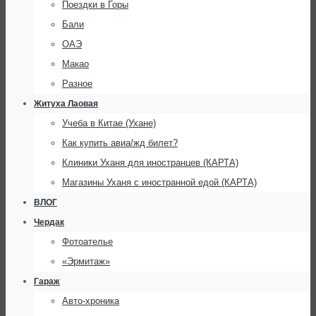
Поездки в Горы
Бали
ОАЭ
Макао
Разное
Житуха Лаовая
Учеба в Китае (Ухане)
Как купить авиа/жд билет?
Клиники Уханя для иностранцев (КАРТА)
Магазины Уханя с иностранной едой (КАРТА)
ВЛОГ
Чердак
Фотоателье
«Эрмитаж»
Гараж
Авто-хроника