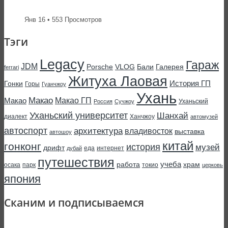
Янв 16 • 553 Просмотров
Тэги
Legacy
Гараж
JDM
Porsche
VLOG
Бали
Галерея
ferrari
Житуха Лаовая
История ГП
Гонки
Горы
Гуанчжоу
Ухань
Макао
Макао ГП
Макао
Уханьский
Россия
Сучжоу
Уханьский университет
Шанхай
диалект
Ханчжоу
автомузей
автоспорт
архитектура
владивосток
выставка
автошоу
китай
гонконг
история
музей
дрифт
еда
интернет
дубай
путешествия
учеба
работа
храм
осака
парк
токио
церковь
япония
Сканим и подписываемся