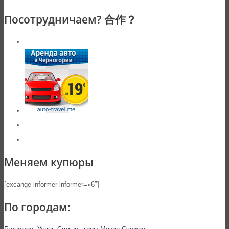
Посотрудничаем? 合作？
Меняем купюры
[excange-informer informer=»6″]
По городам: