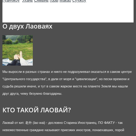
Гуанчжоу
Ухань
Сямынь
горы
Макао
Сучжоу
О двух Лаоваях
Мы выросли в разных странах и никто не подразумевал оказаться в самом центре
"Центрального государства", в дали от моря и "цивилизации", но пески времени и
судьба решили иначе, и тут в самом жарком месте на планете Земля мы нашли
друг друга, чему безумно благодарны.
КТО ТАКОЙ ЛАОВАЙ?
Лаовай от кит. 老外 (lao wai) - дословно Старина Иностранец. ПО ФАКТУ - так
невежественные граждане называют приезжих иностров, понаехавших, порой