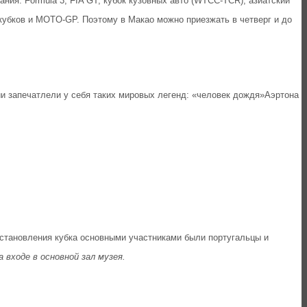
ния: Formula 3, FIA GT, кубок кузовных авто (WTCC-TCR), азиатский
кубков и MOTO-GP. Поэтому в Макао можно приезжать в четверг и до
и запечатлели у себя таких мировых легенд: «человек дождя»Аэртона
 становления кубка основными участниками были португальцы и
 входе в основной зал музея.