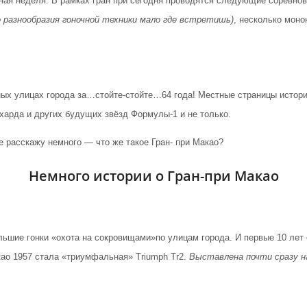
ная неделя. В рамках гран при сегодня проводятся следующие соревнова
 разнообразия гоночной техники мало где встретишь)
, несколько моно
ных улицах города за…стойте-стойте…64 года! Местные страницы истори
арда и других будущих звёзд Формулы-1 и не только.
е расскажу немного — что же такое Гран- при Макао?
Немного истории о Гран-при Макао
льшие гонки «охота на сокровищами»по улицам города. И первые 10 лет
ао 1957 стала «триумфальная» Triumph Tr2.
Выставлена почти сразу на