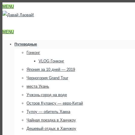
MENU
MENU
Путеводные
Гонконг
VLOG Гонконг
Япония за 10 дней — 2019
Черногория Grand Tour
места Ухань
Учжэнь-город на воде
Остров Кулансу — евро-Китай
Тулоу — обитель Хакка
Чайная поездка в Ханчжоу
Дешевый отдых в Ханчжоу