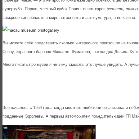
Гран-При Макао — это не просто гонка ежегодно осенью, а целая гоноч
суперкубок Порше, местный кубок Тюнинг спорт-каров
(кстати, такого
воскресенья пропасть в мире автоспорта и автокультуры, а не казино.
Вы можете себе представить сколько интересного произошло на гоноч
Сенну, «красного барона» Михаэля Шумахера, шотландца Дэвида Култх
Много писать про музей я не вижу смысла, это лучше увидеть. А лучш
Все началось с 1954 года, когда местные любители организовали небо
подданные Королевы. А первым автомобилем победительницей ГП Мак