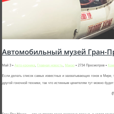
Автомобильный музей Гран-П
Май 3 •
Авто-хроника
,
Главная новость
,
Макао
• 2734 Просмотров •
Ком
Если делать список самых известных и захватывающих гонок в Мире, 
другой гоночной техники, так что истинным ценителям тут можно будет
(