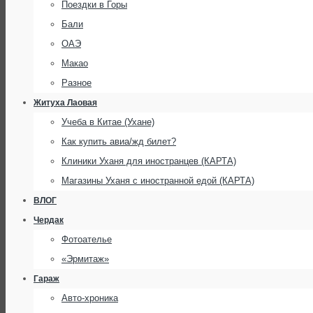
Поездки в Горы
Бали
ОАЭ
Макао
Разное
Житуха Лаовая
Учеба в Китае (Ухане)
Как купить авиа/жд билет?
Клиники Уханя для иностранцев (КАРТА)
Магазины Уханя с иностранной едой (КАРТА)
ВЛОГ
Чердак
Фотоателье
«Эрмитаж»
Гараж
Авто-хроника