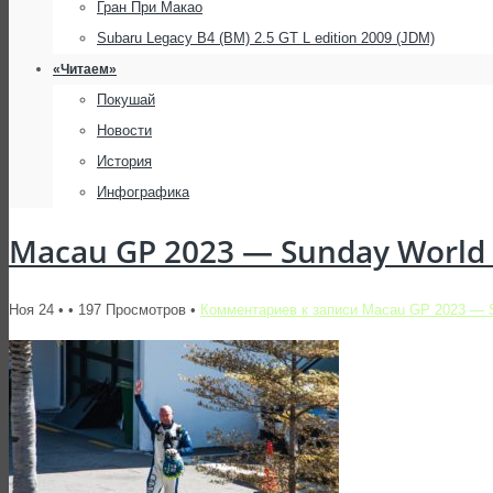
Гран При Макао
Subaru Legacy B4 (BM) 2.5 GT L edition 2009 (JDM)
«Читаем»
Покушай
Новости
История
Инфографика
Macau GP 2023 — Sunday World T
Ноя 24 • • 197 Просмотров •
Комментариев
к записи Macau GP 2023 — S