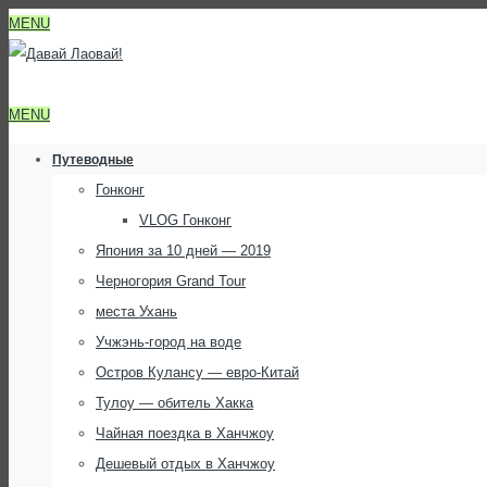
MENU
MENU
Путеводные
Гонконг
VLOG Гонконг
Япония за 10 дней — 2019
Черногория Grand Tour
места Ухань
Учжэнь-город на воде
Остров Кулансу — евро-Китай
Тулоу — обитель Хакка
Чайная поездка в Ханчжоу
Дешевый отдых в Ханчжоу