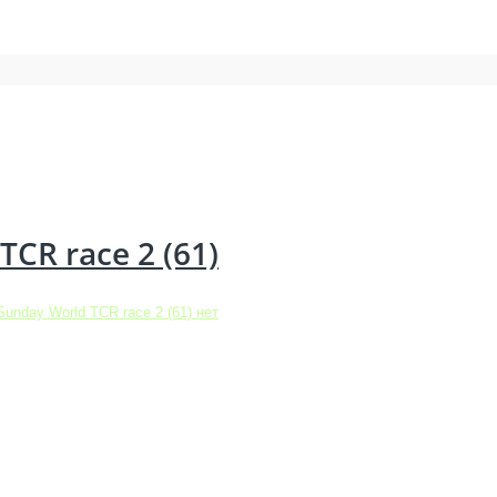
CR race 2 (61)
unday World TCR race 2 (61)
нет