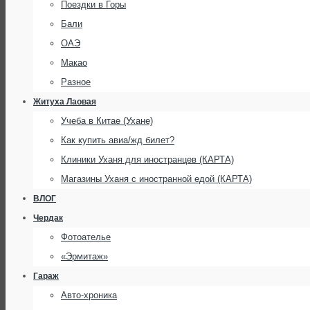
Поездки в Горы
Бали
ОАЭ
Макао
Разное
Житуха Лаовая
Учеба в Китае (Ухане)
Как купить авиа/жд билет?
Клиники Уханя для иностранцев (КАРТА)
Магазины Уханя с иностранной едой (КАРТА)
ВЛОГ
Чердак
Фотоателье
«Эрмитаж»
Гараж
Авто-хроника