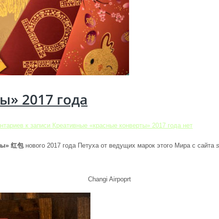
ы» 2017 года
нтариев
к записи Креативные «красные конверты» 2017 года
нет
рты» 红包
нового 2017 года Петуха от ведущих марок этого Мира с сайта
Changi Airpoprt