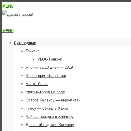
MENU
MENU
Путеводные
Гонконг
VLOG Гонконг
Япония за 10 дней — 2019
Черногория Grand Tour
места Ухань
Учжэнь-город на воде
Остров Кулансу — евро-Китай
Тулоу — обитель Хакка
Чайная поездка в Ханчжоу
Дешевый отдых в Ханчжоу