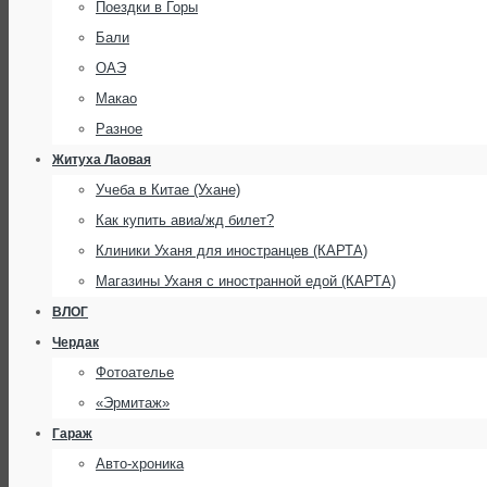
Поездки в Горы
Бали
ОАЭ
Макао
Разное
Житуха Лаовая
Учеба в Китае (Ухане)
Как купить авиа/жд билет?
Клиники Уханя для иностранцев (КАРТА)
Магазины Уханя с иностранной едой (КАРТА)
ВЛОГ
Чердак
Фотоателье
«Эрмитаж»
Гараж
Авто-хроника