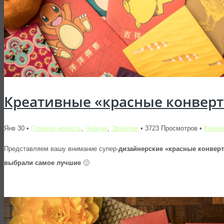
Креативные «красные конверт
Янв 30 •
Главная новость
,
Чердак
,
Эрмитаж
• 3723 Просмотров •
Комме
Представляем вашу внимание супер-
дизайнерские «красные конве
выбрали самое лучшие
🙂