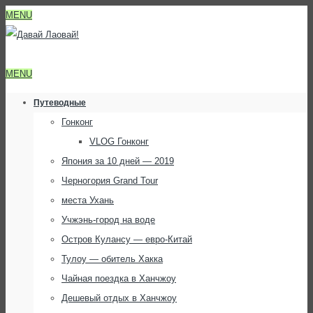
MENU
MENU
Путеводные
Гонконг
VLOG Гонконг
Япония за 10 дней — 2019
Черногория Grand Tour
места Ухань
Учжэнь-город на воде
Остров Кулансу — евро-Китай
Тулоу — обитель Хакка
Чайная поездка в Ханчжоу
Дешевый отдых в Ханчжоу