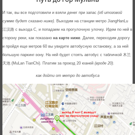
И так, вы все подготовили и взяли денег при запас
(об итоговой
сумме будет сказано ниже)
. Выходим на станции метро JiangHanLu
江汉路 с выхода С, и попадаем на прогулочную улочку. Идем по ней в
сторону реки, как показано
на карте ниже
. Далее, переходим дорогу
и пройдя еще метров 60 вы увидите автобусную остановку, а за ней
большую паркинг-зону. На ней будет стоять автобус с табличкой 木兰
天池 (MuLan TianChi). Платим за проезд 20 юаней
(вроде 20)
.
как дойти от метро до автобуса