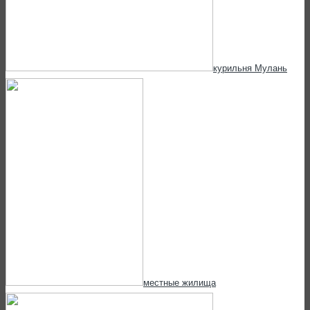
курильня Мулань
местные жилища