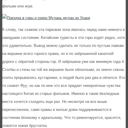
фильме или игре.
К слову, так скажем эта парковая зона явилась перед нами немного в
завядшем состоянии. Китайские туристы в эти горы ездят редко, хотя
это удивительно. Вывод можно сделать не только по пустым лавкам
на вершине всего горного храма, но и по заброшенной канатной
дороге с обратной стороны гор. И заброшена уже как минимум года 4.
Столбы и стены на той же вершине были облезлыми, из земли сквозь
плиты прорывались кустарники, а людей было раз два и обчелся. Кто
то скажет
Фуу
, но как по мне это все придает невероятные чувства
настоящего Китая из старых фильмов. Именно в такие безлюдные
места хочется съездить еще раз. Но несмотря на все выше
перечисленное, сами храмы и жилые дома поддерживаются в
состоянии близкому к идеальному. Что то ремонтируется, красится,
ложится новая брусчатка.