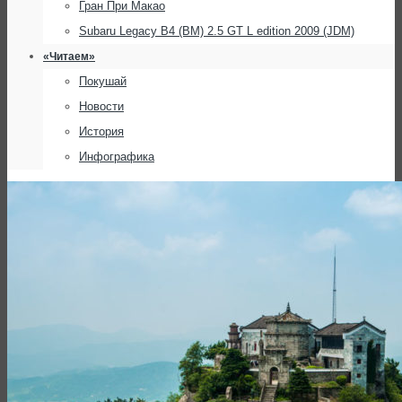
Гран При Макао
Subaru Legacy B4 (BM) 2.5 GT L edition 2009 (JDM)
«Читаем»
Покушай
Новости
История
Инфографика