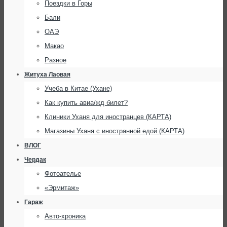
Поездки в Горы
Бали
ОАЭ
Макао
Разное
Житуха Лаовая
Учеба в Китае (Ухане)
Как купить авиа/жд билет?
Клиники Уханя для иностранцев (КАРТА)
Магазины Уханя с иностранной едой (КАРТА)
ВЛОГ
Чердак
Фотоателье
«Эрмитаж»
Гараж
Авто-хроника