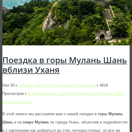
Поездка в горы Мулань Шань
вблизи Уханя
Ноя 30 •
Главная новость
,
Горы
,
Китай
,
Путеводные
• 4819
Просмотров •
Комментариев
к записи Поездка в горы Мулань Шань
вблизи Уханя
нет
В этой записи мы расскажем вам о нашей поездке в
горы Мулань
Шань
и на
озеро Мулань
из города Ухань, объясним в подробностях
и с картинками как добраться до этих легкодоступных, но все же