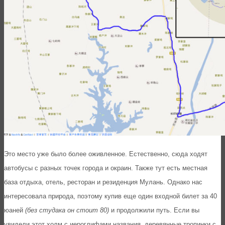
Это место уже было более оживленное. Естественно, сюда ходят
автобусы с разных точек города и окраин. Также тут есть местная
база отдыха, отель, ресторан и резиденция Мулань. Однако нас
интересовала природа, поэтому купив еще один входной билет за 40
юаней
(без студака он стоит 80)
и продолжили путь. Если вы
увидели этот холм с иероглифами названия, деревянные тропинки с