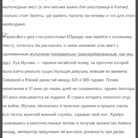
малолюдных мест
(а это весьма важно для иностранца в Китае)
,
сколько стоят билеты, где разбить палатку на ночевку и что для этого
необходимо.
Прежде чем перейти к основному
тексту, хотелось бы расскахать о связи названия этих мест с
одноименным
мультиком
(неправильно транскрибированным, как инь-
янь)
. Хуа Мулань — героиня китайской поэму, за прототип которой
была взята реально существующая девушка, жившая во времена
Северной и Южной династий между 420 и 589 годами. Поэма
написанная в VI веке до наших дней не сохранилась, однако баллада
XII века описываются ее подвиги. В страхе потерять пожилого отца
на войне, Мулань облачилась в мужское одеяние и прошла сквозь
все тяготы мужской военной службы, скрывая свой пол. Храбро
сражавшись в многочисленных битвах и получив множество боевых
наград, император предложил ей высокую должность при дворе.