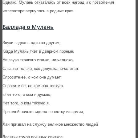
Однако, Мулань отказалась от всех наград и с позволения
императора вернулась в родные края.
Баллада о Мулань
Звуки вздохов один за другим,
Когда Мулань ткёт в дверном проёме.
Ни звука ткацкого станка, ни челнока,
Слышно только, как девушка печалится.
Спросите её, о ком она думает,
Спросите её, по ком она тоскует.
«Нет того, о ком я думаю,
Нет того, о ком тоскую я.
Прошлой ночью видела повестку из армии,
Хан призвал на службу великое множество людей
Десятки томов военных свитков,