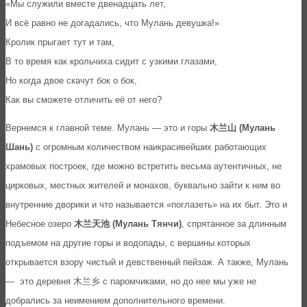
«Мы служили вместе двенадцать лет,
И всё равно не догадались, что Мулань девушка!»
Кролик прыгает тут и там,
В то время как крольчиха сидит с узкими глазами,
Но когда двое скачут бок о бок,
Как вы сможете отличить её от него?
Вернемся к главной теме. Мулань — это и горы
木兰山 (Мулань
Шань)
с огромным количеством наикрасивейших работающих
храмовых построек, где можно встретить весьма аутентичных, не
цирковых, местных жителей и монахов, буквально зайти к ним во
внутренние дворики и что называется «поглазеть» на их быт. Это и
Небесное озеро
木兰天池 (Мулань Тянчи)
, спрятанное за длинным
подъемом на другие горы и водопады, с вершины которых
открывается взору чистый и девственный пейзаж. А также, Мулань
— это деревня 木兰乡 с паромчиками, но до нее мы уже не
добрались за неимением дополнительного времени.