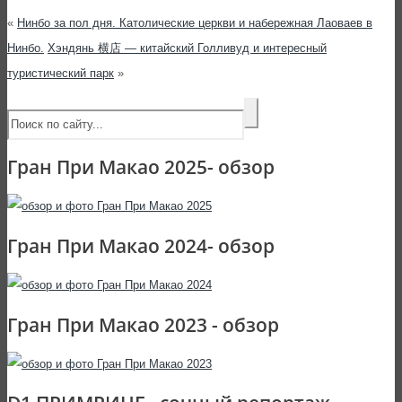
«
Нинбо за пол дня. Католические церкви и набережная Лаоваев в
Нинбо.
Хэндянь 横店 — китайский Голливуд и интересный
туристический парк
»
Гран При Макао 2025- обзор
Гран При Макао 2024- обзор
Гран При Макао 2023 - обзор