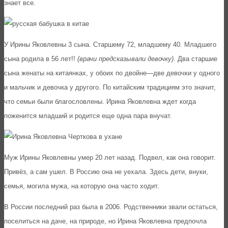
знает все.
У Ирины Яковлевны 3 сына. Старшему 72, младшему 40. Младшего
сына родила в 56 лет!!
(врачи предсказывали девочку)
. Два старшие
сына женаты на китаянках, у обоих по двойне—две девочки у одного
и мальчик и девочка у другого. По китайским традициям это значит,
что семьи были благословлены. Ирина Яковлевна ждет когда
поженится младший и родится еще одна пара внучат.
Муж Ирины Яковлевны умер 20 лет назад. Подвел, как она говорит.
Привёз, а сам ушел. В Россию она не уехала. Здесь дети, внуки,
семья, могила мужа, на которую она часто ходит.
В России последний раз была в 2006. Родственники звали остаться,
поселиться на даче, на природе, но Ирина Яковлевна предпочла