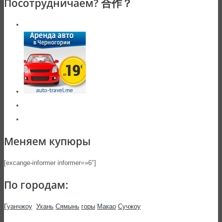
Посотрудничаем? 合作？
Меняем купюры
[excange-informer informer=»6″]
По городам:
Гуанчжоу
Ухань
Сямынь
горы
Макао
Сучжоу