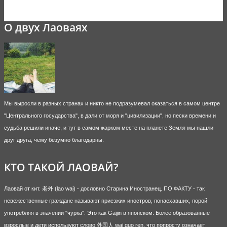
О двух Лаоваях
Мы выросли в разных странах и никто не подразумевал оказаться в самом центре
"Центрального государства", в дали от моря и "цивилизации", но пески времени и
судьба решили иначе, и тут в самом жарком месте на планете Земля мы нашли
друг друга, чему безумно благодарны.
КТО ТАКОЙ ЛАОВАЙ?
Лаовай от кит. 老外 (lao wai) - дословно Старина Иностранец. ПО ФАКТУ - так
невежественные граждане называют приезжих иностров, понаехавших, порой
употребляя в значении "чурка". Это как Gaijin в японском. Более образованные
взрослые и дети используют слово 外国人 wai guo ren, что попросту означает