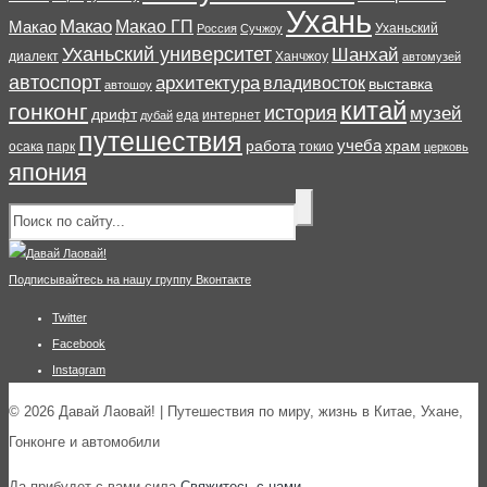
Ухань
Макао
Макао ГП
Макао
Уханьский
Россия
Сучжоу
Уханьский университет
Шанхай
диалект
Ханчжоу
автомузей
автоспорт
архитектура
владивосток
выставка
автошоу
китай
гонконг
история
музей
дрифт
еда
интернет
дубай
путешествия
учеба
работа
храм
осака
парк
токио
церковь
япония
Подписывайтесь на нашу группу Вконтакте
Twitter
Facebook
Instagram
© 2026 Давай Лаовай! | Путешествия по миру, жизнь в Китае, Ухане,
Гонконге и автомобили
Да прибудет с вами сила
Свяжитесь с нами