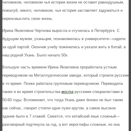
человеком, человеком чья история жизни не оставит равнодушным,
пожалуй, никого, человеком, чья история заставляет задуматься и
переосмыслить свою жизнь.
Ирина Яковлевна Черткова выросла и отучилась в Петербурге. С
будущим мужем, уханьцем, познакомилась в университете—сидели
за одой партой. Окончив учебу поженились и уехали жить в Китай, в
наш родной Ухань. Было начало 50х.
Большую часть времени Ирина Яковлевна проработала устным
переводчиком на Металлургическом заводе, который строили русские
в то время. Позже работала групповым переводчиком. Переводила
также и во время строительства
моста
русскими специалистами в
50-60 годы. Вспоминает, что тогда Ухань даже близко не был таким
как сейчас, говорит стояли одни лужи кругом, а самое высокое
здание было в 7 этажей. Смеется, что китайский язык сложный—
разговорный подтянула за год, а вот иероглифы сложные, но она