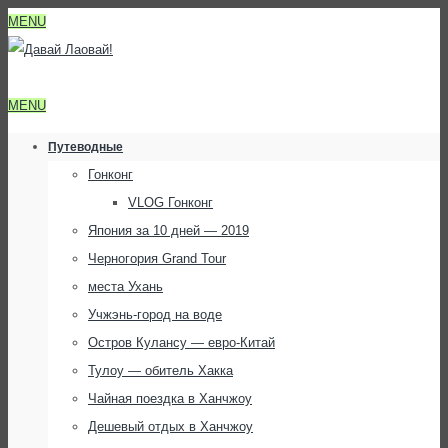
MENU
MENU
Путеводные
Гонконг
VLOG Гонконг
Япония за 10 дней — 2019
Черногория Grand Tour
места Ухань
Учжэнь-город на воде
Остров Кулансу — евро-Китай
Тулоу — обитель Хакка
Чайная поездка в Ханчжоу
Дешевый отдых в Ханчжоу