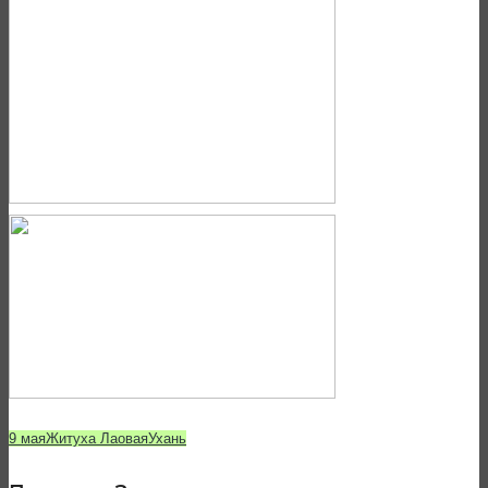
9 мая
Житуха Лаовая
Ухань