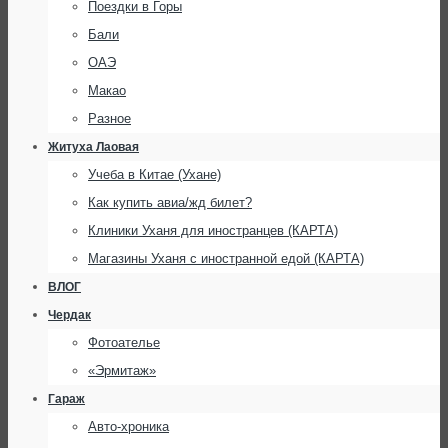
Поездки в Горы
Бали
ОАЭ
Макао
Разное
Житуха Лаовая
Учеба в Китае (Ухане)
Как купить авиа/жд билет?
Клиники Уханя для иностранцев (КАРТА)
Магазины Уханя с иностранной едой (КАРТА)
ВЛОГ
Чердак
Фотоателье
«Эрмитаж»
Гараж
Авто-хроника