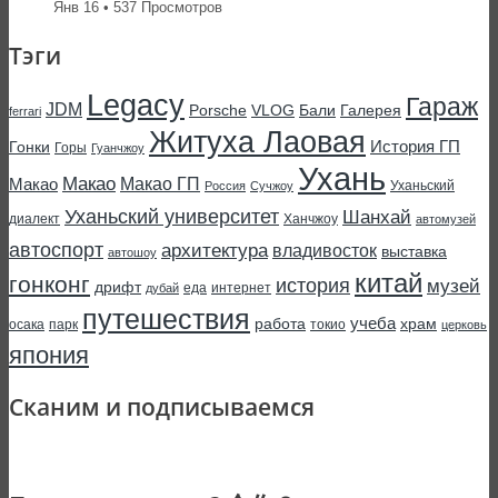
Янв 16 • 537 Просмотров
Тэги
Legacy
Гараж
JDM
Porsche
VLOG
Бали
Галерея
ferrari
Житуха Лаовая
История ГП
Гонки
Горы
Гуанчжоу
Ухань
Макао
Макао ГП
Макао
Уханьский
Россия
Сучжоу
Уханьский университет
Шанхай
диалект
Ханчжоу
автомузей
автоспорт
архитектура
владивосток
выставка
автошоу
китай
гонконг
история
музей
дрифт
еда
интернет
дубай
путешествия
учеба
работа
храм
осака
парк
токио
церковь
япония
Сканим и подписываемся