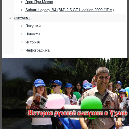
Гран При Макао
Subaru Legacy B4 (BM) 2.5 GT L edition 2009 (JDM)
«Читаем»
Покушай
Новости
История
Инфографика