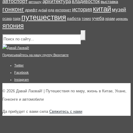
автоспорт
архитектура
владивосток
выставка
автошоу
китай
гонконг
история
музей
дрифт
еда
интернет
дубай
путешествия
учеба
работа
храм
осака
парк
токио
церковь
япония
Подписывайтесь на нашу группу Вконтакте
Twitter
Facebook
Instagram
© 2026 Давай Лаовай! | Путешествия по миру, жизнь в Китае, Ухане,
Гонконге и автомобили
Да прибудет с вами сила
Свяжитесь с нами