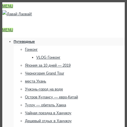
MENU
MENU
Путеводные
Гонконг
VLOG Гонконг
Япония за 10 дней — 2019
Черногория Grand Tour
места Ухань
Учжэнь-город на воде
Остров Кулансу — евро-Китай
Тулоу — обитель Хакка
Чайная поездка в Ханчжоу
Дешевый отдых в Ханчжоу