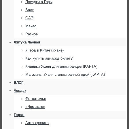
Поездки в Горы
Бали
ОАЭ
Макао
Разное
Житуха Лаовая
Учеба в Китае (Ухане)
Как купить авиа/жд билет?
Клиники Уханя для иностранцев (КАРТА)
Магазины Уханя с иностранной едой (КАРТА)
ВЛОГ
Чердак
Фотоателье
«Эрмитаж»
Гараж
Авто-хроника