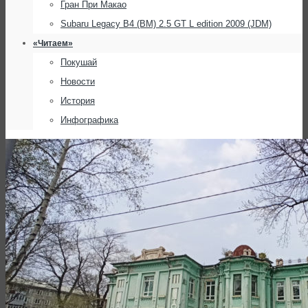
Гран При Макао
Subaru Legacy B4 (BM) 2.5 GT L edition 2009 (JDM)
«Читаем»
Покушай
Новости
История
Инфографика