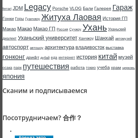
Legacy
Гараж
JDM
Porsche
VLOG
Бали
Галерея
ferrari
Житуха Лаовая
История ГП
Гонки
Горы
Гуанчжоу
Ухань
Макао
Макао ГП
Макао
Уханьский
Россия
Сучжоу
Уханьский университет
Шанхай
диалект
Ханчжоу
автомузей
автоспорт
архитектура
владивосток
выставка
автошоу
китай
гонконг
история
музей
дрифт
еда
интернет
дубай
путешествия
учеба
работа
храм
осака
парк
токио
церковь
япония
Сканим и подписываемся
Посотрудничаем? 合作？