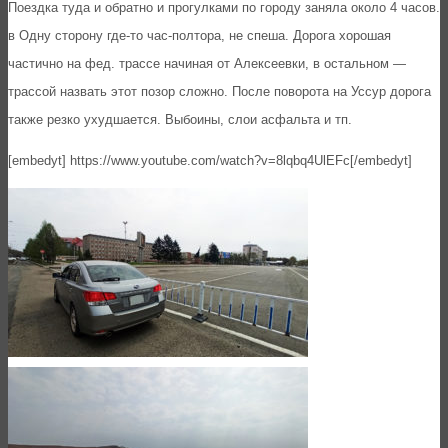
Поездка туда и обратно и прогулками по городу заняла около 4 часов.
в Одну сторону где-то час-полтора, не спеша. Дорога хорошая
частично на фед. трассе начиная от Алексеевки, в остальном —
трассой назвать этот позор сложно. После поворота на Уссур дорога
также резко ухудшается. Выбоины, слои асфальта и тп.
[embedyt] https://www.youtube.com/watch?v=8lqbq4UlEFc[/embedyt]