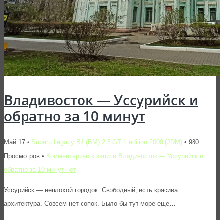
Владивосток — Уссурийск и
обратно за 10 минут
Май 17 •
Subaru Legacy B4 (BM) 2.5 GT L edition 2009 (JDM)
• 980
Просмотров •
Комментариев
к записи Владивосток — Уссурийск и
обратно за 10 минут
нет
Уссурийск — неплохой городок. Свободный, есть красива
архитектура. Совсем нет сопок. Было бы тут море еще…