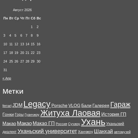
Август 2026
Пн
Вт
Ср
Чт
Пт
Сб
Вс
1
2
3
4
5
6
7
8
9
10
11
12
13
14
15
16
17
18
19
20
21
22
23
24
25
26
27
28
29
30
31
« Апр
Метки
Legacy
Гараж
JDM
Porsche
VLOG
Бали
Галерея
ferrari
Житуха Лаовая
История ГП
Гонки
Горы
Гуанчжоу
Ухань
Макао
Макао ГП
Макао
Уханьский
Россия
Сучжоу
Уханьский университет
Шанхай
диалект
Ханчжоу
автомузей