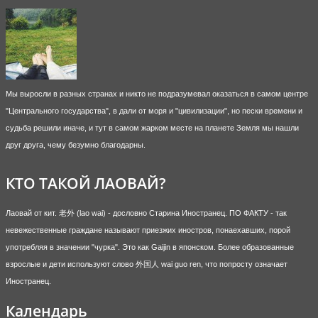
Мы выросли в разных странах и никто не подразумевал оказаться в самом центре
"Центрального государства", в дали от моря и "цивилизации", но пески времени и
судьба решили иначе, и тут в самом жарком месте на планете Земля мы нашли
друг друга, чему безумно благодарны.
КТО ТАКОЙ ЛАОВАЙ?
Лаовай от кит. 老外 (lao wai) - дословно Старина Иностранец. ПО ФАКТУ - так
невежественные граждане называют приезжих иностров, понаехавших, порой
употребляя в значении "чурка". Это как Gaijin в японском. Более образованные
взрослые и дети используют слово 外国人 wai guo ren, что попросту означает
Иностранец.
Календарь