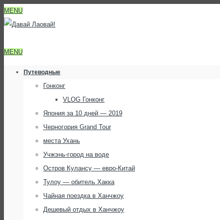
MENU
MENU
Путеводные
Гонконг
VLOG Гонконг
Япония за 10 дней — 2019
Черногория Grand Tour
места Ухань
Учжэнь-город на воде
Остров Кулансу — евро-Китай
Тулоу — обитель Хакка
Чайная поездка в Ханчжоу
Дешевый отдых в Ханчжоу