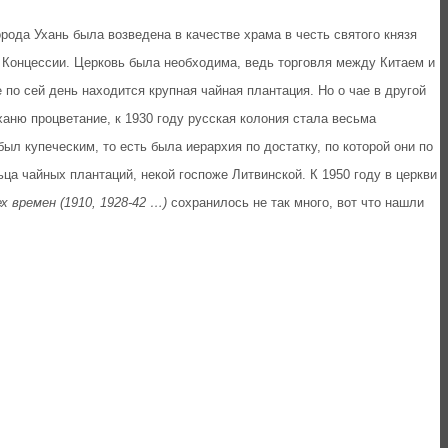
Ухань была возведена в качестве храма в честь святого князя
й Концессии. Церковь была необходима, ведь торговля между Китаем и
 по сей день находится крупная чайная плантация. Но о чае в другой
ханю процветание, к 1930 году русская колония стала весьма
л купеческим, то есть была иерархия по достатку, по которой они по
ца чайных плантаций, некой госпоже Литвинской. К 1950 году в церкви
 времен (1910, 1928-42 …)
сохранилось не так много, вот что нашли