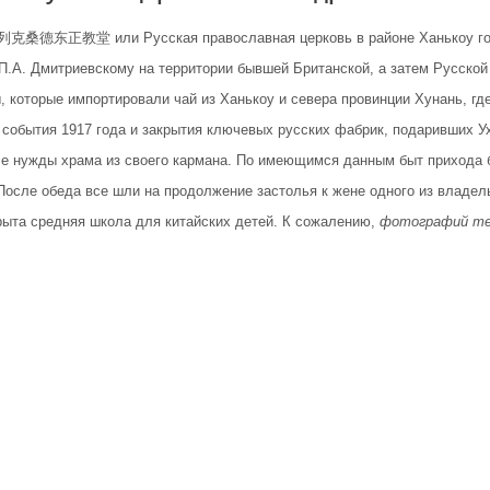
桑德东正教堂 или Русская православная церковь в районе Ханькоу города 
 П.А. Дмитриевскому на территории бывшей Британской, а затем Русско
 которые импортировали чай из Ханькоу и севера провинции Хунань, где
а события 1917 года и закрытия ключевых русских фабрик, подаривших У
е нужды храма из своего кармана. По имеющимся данным быт прихода бы
После обеда все шли на продолжение застолья к жене одного из владель
крыта средняя школа для китайских детей. К сожалению,
фотографий тех