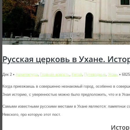
Русская церковь в Ухане. Исто
Дек 2 •
Архитектура
,
Главная новость
,
Китай
,
Путеводные
,
Ухань
• 682
Когда приезжаешь в совершенно незнакомый город, особенно в совершен
Зная историю, с уверенностью можно было предположить, что и в Уха
Самыми известными русскими местами в Ухане являются:
памятник с
Невского, про которую этот пост.
Истор