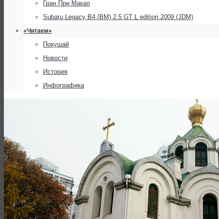
Гран При Макао
Subaru Legacy B4 (BM) 2.5 GT L edition 2009 (JDM)
«Читаем»
Покушай
Новости
История
Инфографика