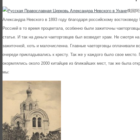
俄国阿列克
Александра Невского в 1893 году благодаря российскому востоковеду
Россией в то время процветала, особенно были зажиточны чаеторговцы,
статье. И так на деньги чаеторговцев был возведет храм. Не смотря н
зажиточной, хоть и малочисленна. Главные чаеторговцы оплачивали вс
очереди прикладывались к кресту. Так же у каждого было свое место. 
окормлялись около 2000 китайцев из ближайших мест, так же была от
мы: