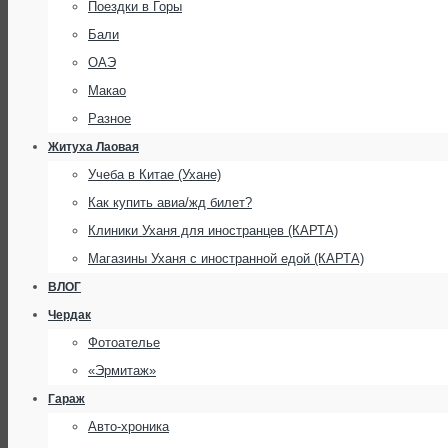
Поездки в Горы
Бали
ОАЭ
Макао
Разное
Житуха Лаовая
Учеба в Китае (Ухане)
Как купить авиа/жд билет?
Клиники Уханя для иностранцев (КАРТА)
Магазины Уханя с иностранной едой (КАРТА)
ВЛОГ
Чердак
Фотоателье
«Эрмитаж»
Гараж
Авто-хроника