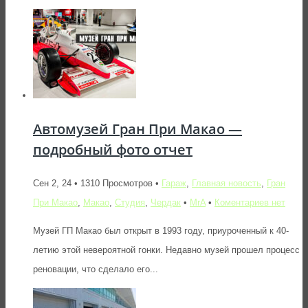
Автомузей Гран При Макао —
подробный фото отчет
Сен 2, 24 • 1310 Просмотров •
Гараж
,
Главная новость
,
Гран
При Макао
,
Макао
,
Студия
,
Чердак
•
MrA
•
Коментариев нет
Музей ГП Макао был открыт в 1993 году, приуроченный к 40-
летию этой невероятной гонки. Недавно музей прошел процесс
реновации, что сделало его...