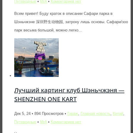
Путеводные
•
MrA
•
Коментариев нет
Всем привет! Буду краток в описании Сафари парка в
Шэньчжэне 深圳野生动物园, затрону лишь основы. Сафари/зоо
парк весьма большой, можно легко...
Лучший картинг клуб Шэньчжэня —
SHENZHEN ONE KART
Дек 5, 24 • 894 Просмотров •
Гараж
,
Главная новость
,
Китай
,
Путеводные
•
MrA
•
Коментариев нет