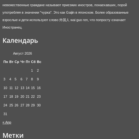
невежественные граждане называют приезжих иностров, понаехавших, порой
употребляя в значении "чурка". Это как Gaijin в японском. Более образованные
взрослые и дети используют слово 外国人 wai guo ren, что попросту означает
Иностранец.
Календарь
Август 2026
Пн
Вт
Ср
Чт
Пт
Сб
Вс
1
2
3
4
5
6
7
8
9
10
11
12
13
14
15
16
17
18
19
20
21
22
23
24
25
26
27
28
29
30
31
« Апр
Метки