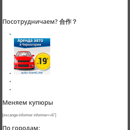
Посотрудничаем? 合作？
Меняем купюры
[excange-informer informer=»6″]
По городам: