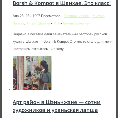
Borsh & Kompot в Шанхае. Это класс!
Апр 23, 25 • 1997 Просмотров •
Главная новость
,
Житуха
Лаовая
,
Китай
,
Шанхай
•
MrA
•
Коментариев нет
Недавно я посетил один замечательный ресторан русской
кухни в Шанхае — Borsh & Kompot Это место стало для меня
настоящим открытием, и я хочу...
Арт район в Шэньчжэне — сотни
художников и уханьская лапша