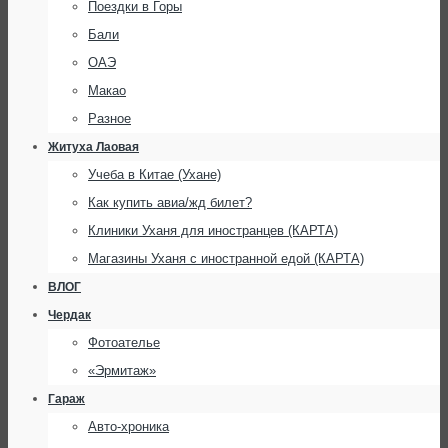
Поездки в Горы
Бали
ОАЭ
Макао
Разное
Житуха Лаовая
Учеба в Китае (Ухане)
Как купить авиа/жд билет?
Клиники Уханя для иностранцев (КАРТА)
Магазины Уханя с иностранной едой (КАРТА)
ВЛОГ
Чердак
Фотоателье
«Эрмитаж»
Гараж
Авто-хроника