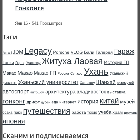
Гонконге
Янв 16 • 541 Просмотров
Тэги
Legacy
Гараж
JDM
Porsche
VLOG
Бали
Галерея
ferrari
Житуха Лаовая
История ГП
Гонки
Горы
Гуанчжоу
Ухань
Макао
Макао ГП
Макао
Уханьский
Россия
Сучжоу
Уханьский университет
Шанхай
диалект
Ханчжоу
автомузей
автоспорт
архитектура
владивосток
выставка
автошоу
китай
гонконг
история
музей
дрифт
еда
интернет
дубай
путешествия
учеба
работа
храм
осака
парк
токио
церковь
япония
Сканим и подписываемся