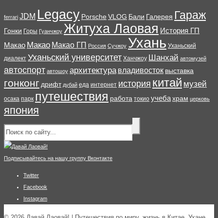
Legacy
Гараж
JDM
Porsche
VLOG
Бали
Галерея
ferrari
Житуха Лаовая
История ГП
Гонки
Горы
Гуанчжоу
Ухань
Макао
Макао ГП
Макао
Уханьский
Россия
Сучжоу
Уханьский университет
Шанхай
диалект
Ханчжоу
автомузей
автоспорт
архитектура
владивосток
выставка
автошоу
китай
гонконг
история
музей
дрифт
еда
интернет
дубай
путешествия
учеба
работа
храм
осака
парк
токио
церковь
япония
Подписывайтесь на нашу группу Вконтакте
Twitter
Facebook
Instagram
© 2026 Давай Лаовай! | Путешествия по миру, жизнь в Китае, Ухане,