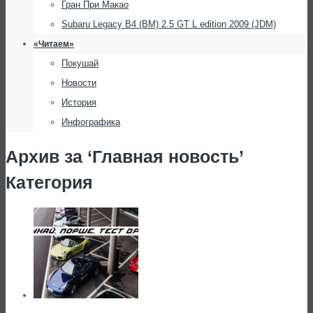
Гран При Макао
Subaru Legacy B4 (BM) 2.5 GT L edition 2009 (JDM)
«Читаем»
Покушай
Новости
История
Инфографика
Архив за ‘Главная новость’
Категория