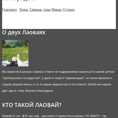
Гуанчжоу
Ухань
Сямынь
горы
Макао
Сучжоу
О двух Лаоваях
Мы выросли в разных странах и никто не подразумевал оказаться в самом центре
"Центрального государства", в дали от моря и "цивилизации", но пески времени и
судьба решили иначе, и тут в самом жарком месте на планете Земля мы нашли
друг друга, чему безумно благодарны.
КТО ТАКОЙ ЛАОВАЙ?
Лаовай от кит. 老外 (lao wai) - дословно Старина Иностранец. ПО ФАКТУ - так