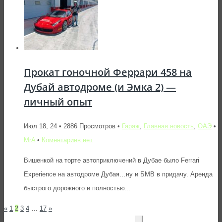
Прокат гоночной Феррари 458 на
Дубай автодроме (и Эмка 2) —
личный опыт
Июл 18, 24 • 2886 Просмотров •
Гараж
,
Главная новость
,
ОАЭ
•
MrA
•
Коментариев нет
Вишенкой на торте автоприключений в Дубае было Ferrari
Experience на автодроме Дубая…ну и БМВ в придачу. Аренда
быстрого дорожного и полностью...
«
1
2
3
4
…
17
»