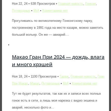
Ноя 22, 24 • 638 Просмотров •
Главная новость
,
Гонконг
,
Путеводные
•
MrA
•
Коментариев нет
Прогуливаясь по великолепному Гонконгскому парку,
построенному в 1991 года на месте казарм, можно заметить
большой вольер. Он же — авиарий....
Макао Гран При 2024 — дождь, влага
и много крэшей
Ноя 18, 24 • 1100 Просмотров •
Гараж
,
Главная новость
,
Гран
При Макао
,
Макао
,
Путеводные
•
MrA
•
Коментариев нет
Тут не будет результатов, так как их и записи всех полных
гонок есть в сети, а лишь моя нарезка с видео экшена и
аварий, несколько фото и...