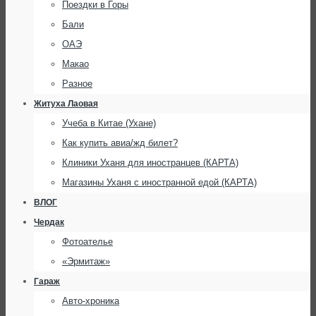
Поездки в Горы
Бали
ОАЭ
Макао
Разное
Житуха Лаовая
Учеба в Китае (Ухане)
Как купить авиа/жд билет?
Клиники Уханя для иностранцев (КАРТА)
Магазины Уханя с иностранной едой (КАРТА)
ВЛОГ
Чердак
Фотоателье
«Эрмитаж»
Гараж
Авто-хроника