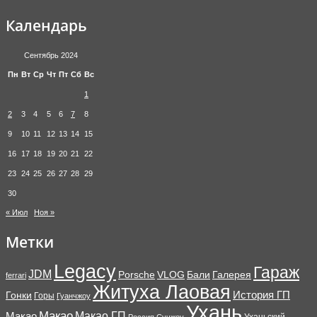
Календарь
Сентябрь 2024
Пн
Вт
Ср
Чт
Пт
Сб
Вс
1
2
3
4
5
6
7
8
9
10
11
12
13
14
15
16
17
18
19
20
21
22
23
24
25
26
27
28
29
30
« Июл
Ноя »
Метки
Legacy
Гараж
JDM
Porsche
VLOG
Бали
Галерея
ferrari
Житуха Лаовая
История ГП
Гонки
Горы
Гуанчжоу
Ухань
Макао
Макао ГП
Макао