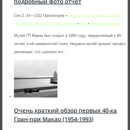
подробный фото отчет
Сен 2, 24 • 1312 Просмотров •
Гараж
,
Главная новость
,
Гран
При Макао
,
Макао
,
Студия
,
Чердак
•
MrA
•
Коментариев нет
Музей ГП Макао был открыт в 1993 году, приуроченный к 40-
летию этой невероятной гонки. Недавно музей прошел процесс
реновации, что сделало его...
Очень краткий обзор первых 40-ка
Гран-при Макао (1954-1993)