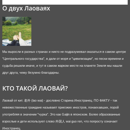
О двух Лаоваях
Мы выросли в разных странах и никто не подразумевал оказаться в самом центре
"Центрального государства", в дали от моря и "цивилизации", но пески времени и
судьба решили иначе, и тут в самом жарком месте на планете Земля мы нашли
друг друга, чему безумно благодарны.
КТО ТАКОЙ ЛАОВАЙ?
Лаовай от кит. 老外 (lao wai) - дословно Старина Иностранец. ПО ФАКТУ - так
невежественные граждане называют приезжих иностров, понаехавших, порой
употребляя в значении "чурка". Это как Gaijin в японском. Более образованные
взрослые и дети используют слово 外国人 wai guo ren, что попросту означает
Иностранец.