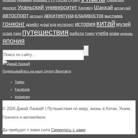
Уханьский
Россия
Сучжоу
Уханьский университет
Шанхай
диалект
Ханчжоу
автомузей
автоспорт
архитектура
владивосток
выставка
автошоу
китай
гонконг
история
музей
дрифт
еда
интернет
дубай
путешествия
учеба
работа
храм
осака
парк
токио
церковь
япония
Подписывайтесь на нашу группу Вконтакте
Twitter
Facebook
Instagram
© 2026 Давай Лаовай! | Путешествия по миру, жизнь в Китае, Ухане,
Гонконге и автомобили
Да прибудет с вами сила
Свяжитесь с нами