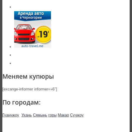
Меняем купюры
[excange-informer informer=»6″]
По городам:
Гуанчжоу
Ухань
Сямынь
горы
Макао
Сучжоу