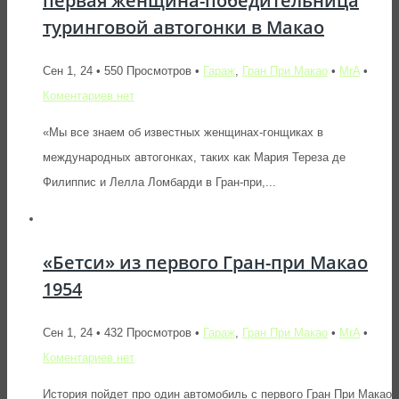
первая женщина-победительница
туринговой автогонки в Макао
Сен 1, 24 • 550 Просмотров •
Гараж
,
Гран При Макао
•
MrA
•
Коментариев нет
«Мы все знаем об известных женщинах-гонщиках в
международных автогонках, таких как Мария Тереза де
Филиппис и Лелла Ломбарди в Гран-при,...
«Бетси» из первого Гран-при Макао
1954
Сен 1, 24 • 432 Просмотров •
Гараж
,
Гран При Макао
•
MrA
•
Коментариев нет
История пойдет про один автомобиль с первого Гран При Макао