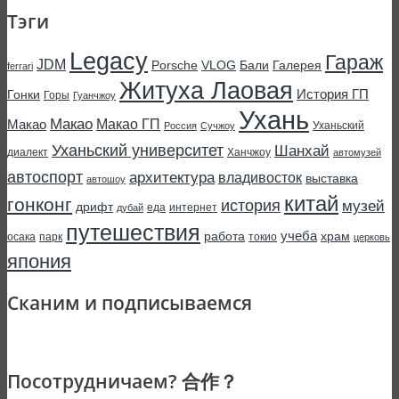
Тэги
Legacy
Гараж
JDM
Porsche
VLOG
Бали
Галерея
ferrari
Житуха Лаовая
История ГП
Гонки
Горы
Гуанчжоу
Ухань
Макао
Макао ГП
Макао
Уханьский
Россия
Сучжоу
Уханьский университет
Шанхай
диалект
Ханчжоу
автомузей
автоспорт
архитектура
владивосток
выставка
автошоу
китай
гонконг
история
музей
дрифт
еда
интернет
дубай
путешествия
учеба
работа
храм
осака
парк
токио
церковь
япония
Сканим и подписываемся
Посотрудничаем? 合作？